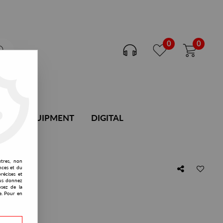
0
0
DJ EQUIPMENT
DIGITAL
utres, non
nces et du
récises et
vous donnez
osez de la
e. Pour en