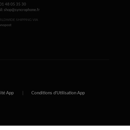
 01 48 05 35 30
il: shop@syncrophone.fr
LDWIDE SHIPPING VIA
onopost
lité App
|
Conditions d'Utilisation App