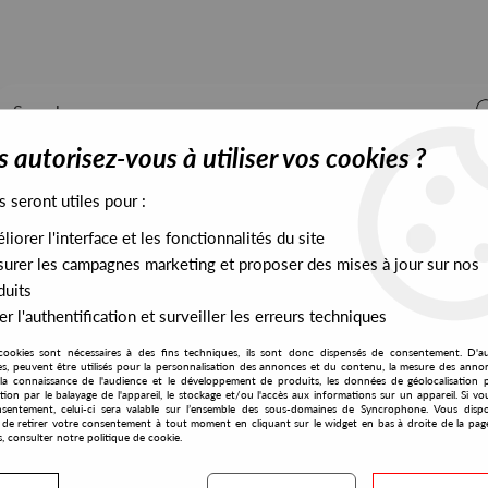
 autorisez-vous à utiliser vos cookies ?
s seront utiles pour :
iorer l'interface et les fonctionnalités du site
ALL STOCK
EXCLUSIVES
PRESALES EXCLUSIVES
urer les campagnes marketing et proposer des mises à jour sur nos
duits
r l'authentification et surveiller les erreurs techniques
cookies sont nécessaires à des fins techniques, ils sont donc dispensés de consentement. D'a
Apnea
res, peuvent être utilisés pour la personnalisation des annonces et du contenu, la mesure des anno
la connaissance de l'audience et le développement de produits, les données de géolocalisation p
E.R.P
cation par le balayage de l'appareil, le stockage et/ou l'accès aux informations sur un appareil. Si 
sentement, celui-ci sera valable sur l’ensemble des sous-domaines de Syncrophone. Vous disp
Faded Caprice
té de retirer votre consentement à tout moment en cliquant sur le widget en bas à droite de la pag
s, consulter notre politique de cookie.
32
,
00
€
incl. taxes