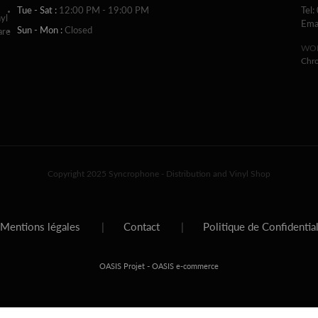
Tue - Sat :
12:00 PM - 19:00 PM
Tel:
yl
Ema
Sun - Mon :
Closed
are
WOR
Chr
Copyright 2025 Syncrophone - Distribution and Vinyl Shop
Mentions légales
|
Contact
|
Politique de Confidentia
-
OASIS Projet
OASIS e-commerce