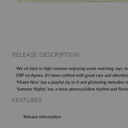
RELEASE DESCRIPTION
We sit here in high summer enjoying some warming rays, but s
ERP on Apnea. It's been crafted with great care and attenti
'Miami Nice' has a playful zip to it and glistening melodie
'Summer Nights' has a more phencyclidine rhythm and fleshy
FEATURES
Release Information