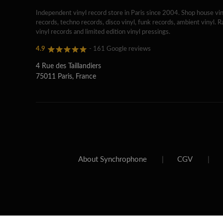
Independent vinyl record store in Paris since 2004. Shop house vin
records, techno records, disco vinyl, funk records, ambient vinyl. R
vinyl records and limited edition vinyl pressings.
4.9
- 161 Google reviews
4 Rue des Taillandiers
75011 Paris, France
About Synchrophone
|
CGV
|