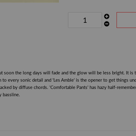
oon the long days will fade and the glow will be less bright. It is t
on to every sonic detail and 'Les Amble' is the opener to get things 
s backed by diffuse chords. 'Comfortable Pants' has hazy half-rememb
 bassline.