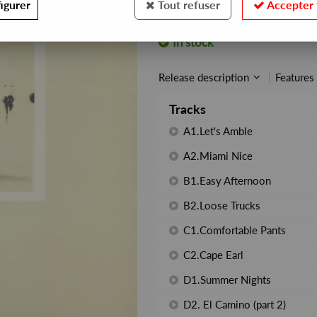
igurer
Tout refuser
Accepter 
REF. :
APNEA109
In stock
Release description
Features
Tracks
A1.Let's Amble
A2.Miami Nice
B1.Easy Afternoon
B2.Loose Trucks
C1.Comfortable Pants
C2.Cape Earl
D1.Summer Nights
D2. El Camino (part 2)