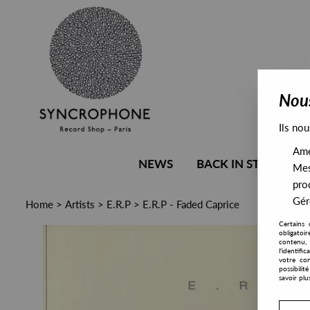
Nous
Ils nou
Amél
NEWS
BACK IN STOCK
Mes
pro
Gére
Home
>
Artists
>
E.R.P
>
E.R.P - Faded Caprice
Certains 
obligatoi
contenu, 
l'identifi
votre con
possibili
savoir plu