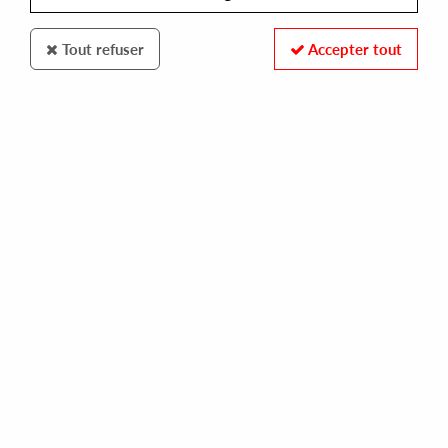
Tout refuser
Accepter tout
La Clap
Fabe / Federico Molinari
IBI
9
,
00
€
incl. taxes
REF. :
LACLAP004
Pre-order now !