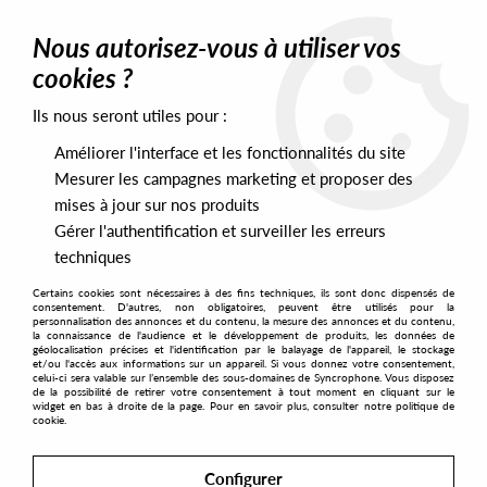
0
Nous autorisez-vous à utiliser vos
cookies ?
Ils nous seront utiles pour :
Home
>
Artists
>
Fabio
>
Fabio & Grooverider - 30 Years Of Rage
Part 2
Améliorer l'interface et les fonctionnalités du site
Mesurer les campagnes marketing et proposer des
mises à jour sur nos produits
Gérer l'authentification et surveiller les erreurs
techniques
Certains cookies sont nécessaires à des fins techniques, ils sont donc dispensés de
consentement. D'autres, non obligatoires, peuvent être utilisés pour la
personnalisation des annonces et du contenu, la mesure des annonces et du contenu,
la connaissance de l'audience et le développement de produits, les données de
géolocalisation précises et l'identification par le balayage de l'appareil, le stockage
et/ou l'accès aux informations sur un appareil. Si vous donnez votre consentement,
celui-ci sera valable sur l’ensemble des sous-domaines de Syncrophone. Vous disposez
de la possibilité de retirer votre consentement à tout moment en cliquant sur le
widget en bas à droite de la page. Pour en savoir plus, consulter notre politique de
cookie.
Configurer