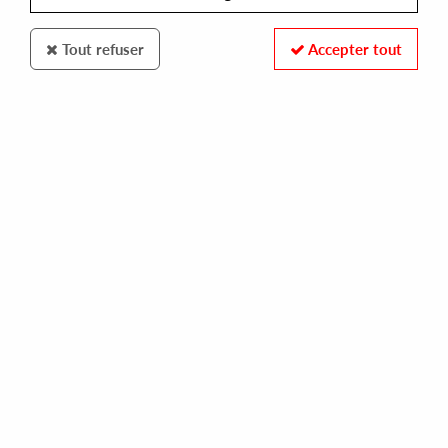
Tout refuser
Accepter tout
Above Board Projects
Fabio & Grooverider
30 Years Of Rage Part 2
35
,
00
€
incl. taxes
REF. :
RAGELPPT2
Pre-order now !
Tracks