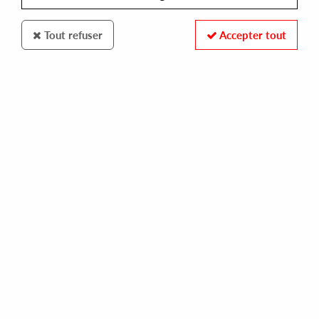
Tout refuser
Accepter tout
Groovin Records
Felipe Gordon
Bringing The Old School Back EP
14
,
00
€
incl. taxes
REF. :
GRN-02
Pre-order now !
Tracks