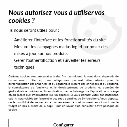
0
Nous autorisez-vous à utiliser vos
cookies ?
Ils nous seront utiles pour :
Home
>
Artists
>
Felipe Gordon
>
Felipe Gordon - Bringing The Old
School Back EP
Améliorer l'interface et les fonctionnalités du site
Mesurer les campagnes marketing et proposer des
mises à jour sur nos produits
Gérer l'authentification et surveiller les erreurs
techniques
Certains cookies sont nécessaires à des fins techniques, ils sont donc dispensés de
consentement. D'autres, non obligatoires, peuvent être utilisés pour la
personnalisation des annonces et du contenu, la mesure des annonces et du contenu,
la connaissance de l'audience et le développement de produits, les données de
géolocalisation précises et l'identification par le balayage de l'appareil, le stockage
et/ou l'accès aux informations sur un appareil. Si vous donnez votre consentement,
celui-ci sera valable sur l’ensemble des sous-domaines de Syncrophone. Vous disposez
de la possibilité de retirer votre consentement à tout moment en cliquant sur le
widget en bas à droite de la page. Pour en savoir plus, consulter notre politique de
cookie.
Configurer