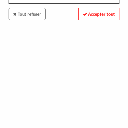
Tout refuser
Accepter tout
MUSIC FOR FREAKS
FREAKS
methods in madness ep
11,00 €