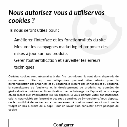
0
Nous autorisez-vous à utiliser vos
cookies ?
Ils nous seront utiles pour :
Home
>
Artists
>
Freaks
Améliorer l'interface et les fonctionnalités du site
Freaks
Mesurer les campagnes marketing et proposer des
mises à jour sur nos produits
Gérer l'authentification et surveiller les erreurs
SORT & FILTER
techniques
Certains cookies sont nécessaires à des fins techniques, ils sont donc dispensés de
PRESALES EXCLUSIVES
consentement. D'autres, non obligatoires, peuvent être utilisés pour la
personnalisation des annonces et du contenu, la mesure des annonces et du contenu,
la connaissance de l'audience et le développement de produits, les données de
géolocalisation précises et l'identification par le balayage de l'appareil, le stockage
1
et/ou l'accès aux informations sur un appareil. Si vous donnez votre consentement,
celui-ci sera valable sur l’ensemble des sous-domaines de Syncrophone. Vous disposez
de la possibilité de retirer votre consentement à tout moment en cliquant sur le
widget en bas à droite de la page. Pour en savoir plus, consulter notre politique de
cookie.
Configurer