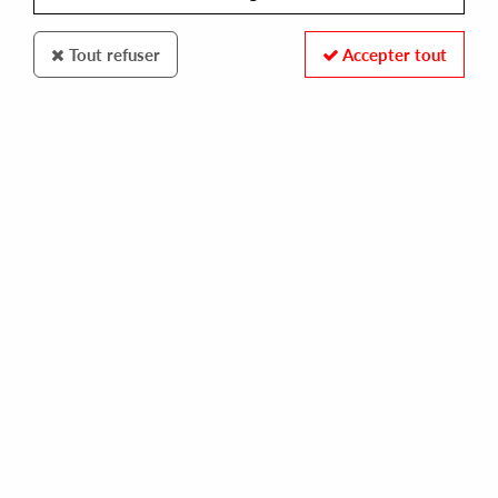
Tout refuser
Accepter tout
Skylax
F.T.G, Nick Beringer, Floorfillers, Nicolas
Aftalion
Transmissions #1
14
,
00
€
incl. taxes