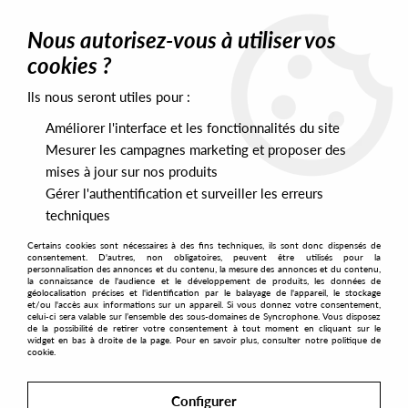
0
Nous autorisez-vous à utiliser vos
cookies ?
Ils nous seront utiles pour :
Home
>
Artists
>
Floorfillers
>
F.T.G, Nick Beringer, Floorfillers,
Nicolas Aftalion - Transmissions #1
Améliorer l'interface et les fonctionnalités du site
Mesurer les campagnes marketing et proposer des
mises à jour sur nos produits
Gérer l'authentification et surveiller les erreurs
techniques
Certains cookies sont nécessaires à des fins techniques, ils sont donc dispensés de
consentement. D'autres, non obligatoires, peuvent être utilisés pour la
personnalisation des annonces et du contenu, la mesure des annonces et du contenu,
la connaissance de l'audience et le développement de produits, les données de
géolocalisation précises et l'identification par le balayage de l'appareil, le stockage
et/ou l'accès aux informations sur un appareil. Si vous donnez votre consentement,
celui-ci sera valable sur l’ensemble des sous-domaines de Syncrophone. Vous disposez
de la possibilité de retirer votre consentement à tout moment en cliquant sur le
widget en bas à droite de la page. Pour en savoir plus, consulter notre politique de
cookie.
Configurer