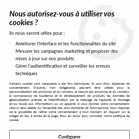
0
Nous autorisez-vous à utiliser vos
cookies ?
Ils nous seront utiles pour :
Home
>
Artists
>
G&D
>
G&D - G&D Edits 4
Améliorer l'interface et les fonctionnalités du site
Mesurer les campagnes marketing et proposer des
mises à jour sur nos produits
Gérer l'authentification et surveiller les erreurs
techniques
Certains cookies sont nécessaires à des fins techniques, ils sont donc dispensés de
consentement. D'autres, non obligatoires, peuvent être utilisés pour la
personnalisation des annonces et du contenu, la mesure des annonces et du contenu,
la connaissance de l'audience et le développement de produits, les données de
géolocalisation précises et l'identification par le balayage de l'appareil, le stockage
et/ou l'accès aux informations sur un appareil. Si vous donnez votre consentement,
celui-ci sera valable sur l’ensemble des sous-domaines de Syncrophone. Vous disposez
de la possibilité de retirer votre consentement à tout moment en cliquant sur le
widget en bas à droite de la page. Pour en savoir plus, consulter notre politique de
cookie.
Configurer