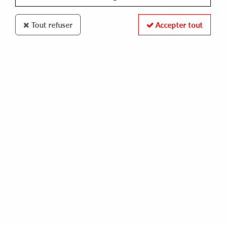
Tout refuser
Accepter tout
G&D
G&D
G&D Edits 4
18
,
00
€
incl. taxes
REF. :
GND04
Pre-order now !
Tracks