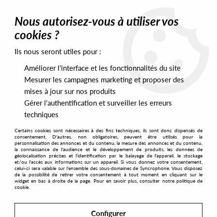
0
Nous autorisez-vous à utiliser vos
cookies ?
Ils nous seront utiles pour :
Home
>
Artists
>
Glenn Davis
>
Glenn Davis - Soul On My Side EP
Améliorer l'interface et les fonctionnalités du site
Mesurer les campagnes marketing et proposer des
mises à jour sur nos produits
Gérer l'authentification et surveiller les erreurs
techniques
Certains cookies sont nécessaires à des fins techniques, ils sont donc dispensés de
consentement. D'autres, non obligatoires, peuvent être utilisés pour la
personnalisation des annonces et du contenu, la mesure des annonces et du contenu,
la connaissance de l'audience et le développement de produits, les données de
géolocalisation précises et l'identification par le balayage de l'appareil, le stockage
et/ou l'accès aux informations sur un appareil. Si vous donnez votre consentement,
celui-ci sera valable sur l’ensemble des sous-domaines de Syncrophone. Vous disposez
de la possibilité de retirer votre consentement à tout moment en cliquant sur le
widget en bas à droite de la page. Pour en savoir plus, consulter notre politique de
cookie.
Configurer