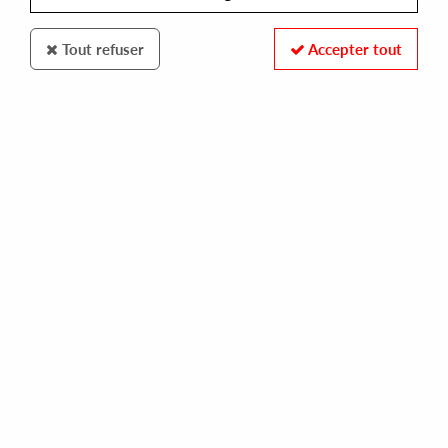
Tout refuser
Accepter tout
Yore
Glenn Davis
Soul On My Side EP
15
,
00
€
incl. taxes
REF. :
YRE-038
Pre-order now !
Tracks