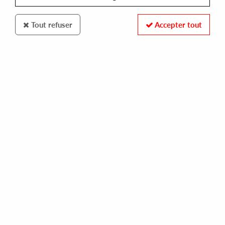
Tout refuser
Accepter tout
Strictly Jaz Unit Muzic
GU aka CVO / Boo Williams
Project
13
,
00
€
incl. taxes
REF. :
SJU12R29
Pre-order now !
Tracks
A1: Eli Opus Omnis
A2: Mystic Futuristic