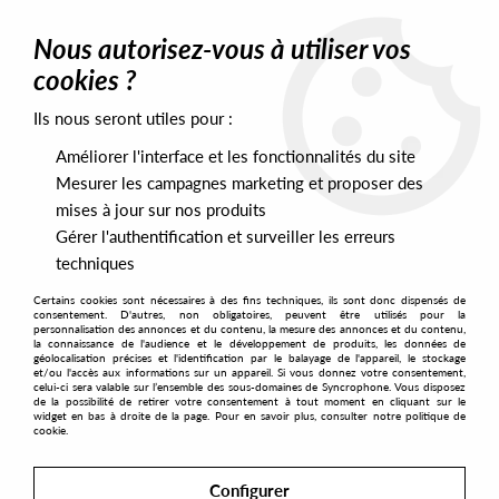
0
Nous autorisez-vous à utiliser vos
cookies ?
Ils nous seront utiles pour :
Home
>
Artists
>
GU aka CVO
>
GU aka CVO / Boo Williams -
Project
Améliorer l'interface et les fonctionnalités du site
Mesurer les campagnes marketing et proposer des
mises à jour sur nos produits
Gérer l'authentification et surveiller les erreurs
techniques
Certains cookies sont nécessaires à des fins techniques, ils sont donc dispensés de
consentement. D'autres, non obligatoires, peuvent être utilisés pour la
personnalisation des annonces et du contenu, la mesure des annonces et du contenu,
la connaissance de l'audience et le développement de produits, les données de
géolocalisation précises et l'identification par le balayage de l'appareil, le stockage
et/ou l'accès aux informations sur un appareil. Si vous donnez votre consentement,
celui-ci sera valable sur l’ensemble des sous-domaines de Syncrophone. Vous disposez
de la possibilité de retirer votre consentement à tout moment en cliquant sur le
widget en bas à droite de la page. Pour en savoir plus, consulter notre politique de
cookie.
Configurer