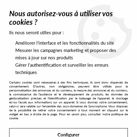
0
Nous autorisez-vous à utiliser vos
cookies ?
Ils nous seront utiles pour :
Home
>
Artists
>
Head Front Panel
>
Head Front Panel - Phonetic
EP
Améliorer l'interface et les fonctionnalités du site
Mesurer les campagnes marketing et proposer des
mises à jour sur nos produits
Gérer l'authentification et surveiller les erreurs
techniques
Certains cookies sont nécessaires à des fins techniques, ils sont donc dispensés de
consentement. D'autres, non obligatoires, peuvent être utilisés pour la
personnalisation des annonces et du contenu, la mesure des annonces et du contenu,
la connaissance de l'audience et le développement de produits, les données de
géolocalisation précises et l'identification par le balayage de l'appareil, le stockage
et/ou l'accès aux informations sur un appareil. Si vous donnez votre consentement,
celui-ci sera valable sur l’ensemble des sous-domaines de Syncrophone. Vous disposez
de la possibilité de retirer votre consentement à tout moment en cliquant sur le
widget en bas à droite de la page. Pour en savoir plus, consulter notre politique de
cookie.
Configurer