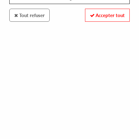
Tout refuser
Accepter tout
Repetitive Rhythm Research
Head Front Panel
Phonetic EP
14
,
00
€
incl. taxes
REF. :
RRR-002
Pre-order now !
Tracks