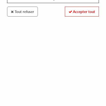
Tout refuser
Accepter tout
Scissor And Thread
Hidden Spheres
1985
14
,
00
€
incl. taxes
REF. :
SAT046
Pre-order now !
Tracks