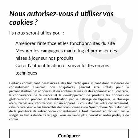
0
Nous autorisez-vous à utiliser vos
cookies ?
Ils nous seront utiles pour :
Home
>
Artists
>
Hidden Spheres
>
Hidden Spheres - 1985
Améliorer l'interface et les fonctionnalités du site
Mesurer les campagnes marketing et proposer des
mises à jour sur nos produits
Gérer l'authentification et surveiller les erreurs
techniques
Certains cookies sont nécessaires à des fins techniques, ils sont donc dispensés de
consentement. D'autres, non obligatoires, peuvent être utilisés pour la
personnalisation des annonces et du contenu, la mesure des annonces et du contenu,
la connaissance de l'audience et le développement de produits, les données de
géolocalisation précises et l'identification par le balayage de l'appareil, le stockage
et/ou l'accès aux informations sur un appareil. Si vous donnez votre consentement,
celui-ci sera valable sur l’ensemble des sous-domaines de Syncrophone. Vous disposez
de la possibilité de retirer votre consentement à tout moment en cliquant sur le
widget en bas à droite de la page. Pour en savoir plus, consulter notre politique de
cookie.
Configurer