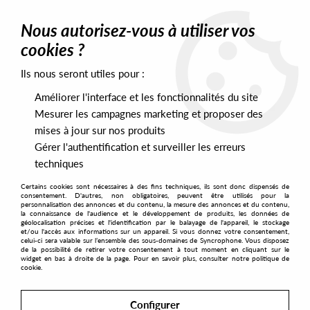
0
Nous autorisez-vous à utiliser vos
cookies ?
Ils nous seront utiles pour :
Home
>
Artists
>
Holloway
>
Holloway - Instinct 09
Améliorer l'interface et les fonctionnalités du site
Mesurer les campagnes marketing et proposer des
mises à jour sur nos produits
Gérer l'authentification et surveiller les erreurs
techniques
Certains cookies sont nécessaires à des fins techniques, ils sont donc dispensés de
consentement. D'autres, non obligatoires, peuvent être utilisés pour la
personnalisation des annonces et du contenu, la mesure des annonces et du contenu,
la connaissance de l'audience et le développement de produits, les données de
géolocalisation précises et l'identification par le balayage de l'appareil, le stockage
et/ou l'accès aux informations sur un appareil. Si vous donnez votre consentement,
celui-ci sera valable sur l’ensemble des sous-domaines de Syncrophone. Vous disposez
de la possibilité de retirer votre consentement à tout moment en cliquant sur le
widget en bas à droite de la page. Pour en savoir plus, consulter notre politique de
cookie.
Configurer