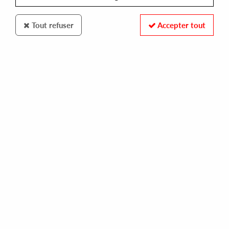
Tout refuser
Accepter tout
Instinct
Holloway
Instinct 09
12
,
00
€
incl. taxes
REF. :
INSTINCT09
Pre-order now !
Tracks