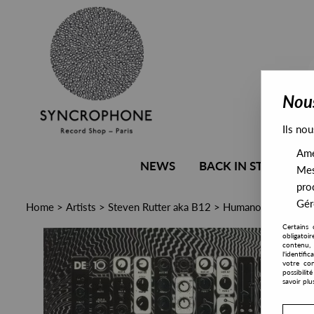
Nous
Ils nou
Amél
NEWS
BACK IN STOCK
Mes
pro
Gére
Home
>
Artists
>
Steven Rutter aka B12
>
Humanoid , Erik Van
Certains 
obligatoi
contenu, 
l'identifi
votre con
possibili
savoir plu