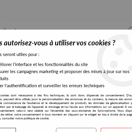
 autorisez-vous à utiliser vos cookies ?
s seront utiles pour :
iorer l'interface et les fonctionnalités du site
ALL STOCK
EXCLUSIVES
PRESALES EXCLUSIVES
urer les campagnes marketing et proposer des mises à jour sur nos
duits
r l'authentification et surveiller les erreurs techniques
 Der Broek , Steven Rutter , Lone - DE:10:10
cookies sont nécessaires à des fins techniques, ils sont donc dispensés de consentement. D'a
De:tuned
res, peuvent être utilisés pour la personnalisation des annonces et du contenu, la mesure des anno
la connaissance de l'audience et le développement de produits, les données de géolocalisation p
Humanoid , Erik Van D
cation par le balayage de l'appareil, le stockage et/ou l'accès aux informations sur un appareil. Si 
sentement, celui-ci sera valable sur l’ensemble des sous-domaines de Syncrophone. Vous disp
DE:10:10
té de retirer votre consentement à tout moment en cliquant sur le widget en bas à droite de la pag
s, consulter notre politique de cookie.
15
,
00
€
incl. taxes