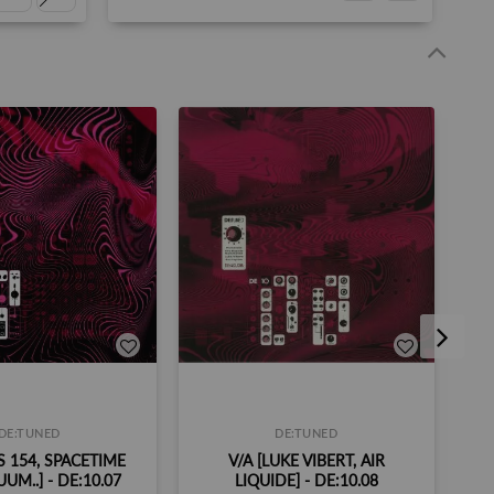
DE:TUNED
DE:TUNED
H
S 154, SPACETIME
V/A [LUKE VIBERT, AIR
UM..] - DE:10.07
LIQUIDE] - DE:10.08