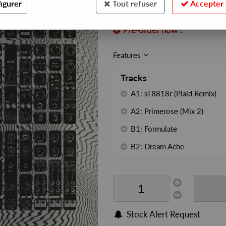
igurer
Tout refuser
Accepter 
REF. :
ASGDE030C
Pre-order now !
Features
Tracks
A1: sT8818r (Plaid Remix)
A2: Primerose (Mix 2)
B1: Formulate
B2: Dream Ache
Stock Alert Request