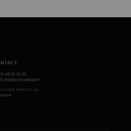
NTACT
 01 48 05 35 30
il: shop@syncrophone.fr
LDWIDE SHIPPING VIA
onopost