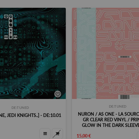
DE:TUNED
DE:TUNED
NURON / AS ONE - LA SOURCE
NE, JEDI KNIGHTS..] - DE:10.01
GR CLEAR RED VINYL / PRI
GLOW IN THE DARK SLEEVE
15,00 €