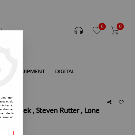
0
0
DJ EQUIPMENT
DIGITAL
utres, non
nces et du
récises et
er Broek , Steven Rutter , Lone
vous donnez
osez de la
e. Pour en