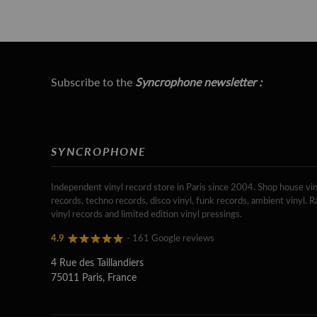
Subscribe to the
Syncrophone newsletter :
SYNCROPHONE
Independent vinyl record store in Paris since 2004. Shop house vin
records, techno records, disco vinyl, funk records, ambient vinyl. R
vinyl records and limited edition vinyl pressings.
4.9
- 161 Google reviews
4 Rue des Taillandiers
75011 Paris, France