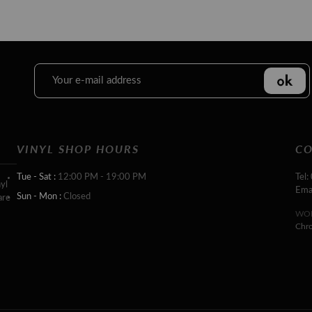
VINYL SHOP HOURS
CO
Tue - Sat :
12:00 PM - 19:00 PM
Tel:
yl
Ema
Sun - Mon :
Closed
are
WOR
Chr