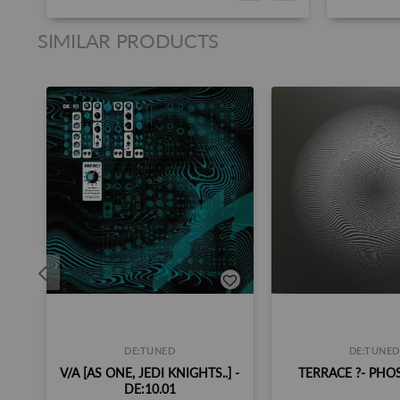
SIMILAR PRODUCTS
DE:TUNED
DE:TUNED
V/A [AS ONE, JEDI KNIGHTS..] -
TERRACE ‎?- PH
DE:10.01