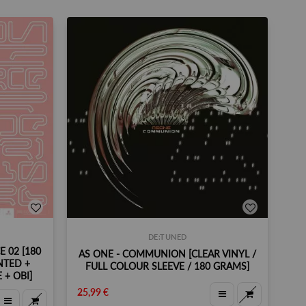
DE:TUNED
 02 [180
AS ONE - COMMUNION [CLEAR VINYL /
NTED +
FULL COLOUR SLEEVE / 180 GRAMS]
 + OBI]
25,99 €