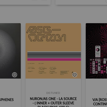
DE:TUNED
NURON/AS ONE - LA SOURCE
OSPHENES
V/A [ROS
- ( INNER + OUTER SLEEVE
CONTINU