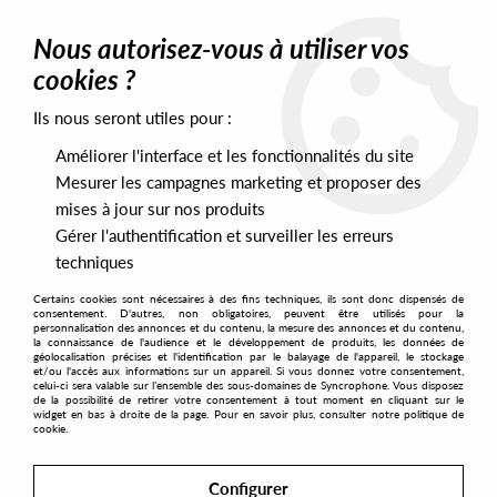
0
Nous autorisez-vous à utiliser vos
cookies ?
Ils nous seront utiles pour :
Home
>
Artists
>
Various
>
Hummingbird Archives - Soulful
underground classics from the Lowlands
Améliorer l'interface et les fonctionnalités du site
Mesurer les campagnes marketing et proposer des
mises à jour sur nos produits
Gérer l'authentification et surveiller les erreurs
techniques
Certains cookies sont nécessaires à des fins techniques, ils sont donc dispensés de
consentement. D'autres, non obligatoires, peuvent être utilisés pour la
personnalisation des annonces et du contenu, la mesure des annonces et du contenu,
la connaissance de l'audience et le développement de produits, les données de
géolocalisation précises et l'identification par le balayage de l'appareil, le stockage
et/ou l'accès aux informations sur un appareil. Si vous donnez votre consentement,
celui-ci sera valable sur l’ensemble des sous-domaines de Syncrophone. Vous disposez
de la possibilité de retirer votre consentement à tout moment en cliquant sur le
widget en bas à droite de la page. Pour en savoir plus, consulter notre politique de
cookie.
Configurer