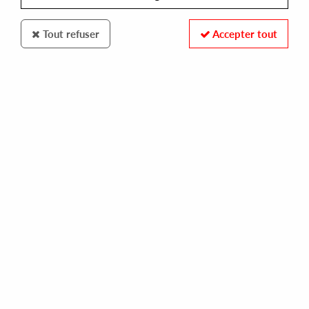
Tout refuser
Accepter tout
Ruyzdael Music
Hummingbird Archives
Soulful underground classics from the Lowlands
28
,
00
€
incl. taxes
REF. :
RMBN2101
Pre-order now !
Tracks