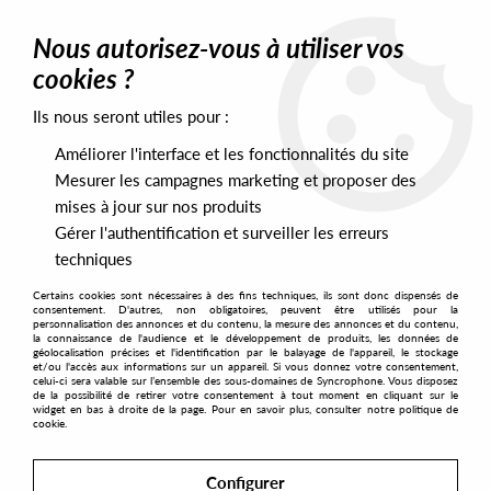
0
Nous autorisez-vous à utiliser vos
cookies ?
Ils nous seront utiles pour :
Home
>
Artists
>
Jenifa Mayanja
>
Jenifa Mayanja - Tales From
Another Day (Allstarr Motomusic mix)
Améliorer l'interface et les fonctionnalités du site
Mesurer les campagnes marketing et proposer des
mises à jour sur nos produits
Gérer l'authentification et surveiller les erreurs
techniques
Certains cookies sont nécessaires à des fins techniques, ils sont donc dispensés de
consentement. D'autres, non obligatoires, peuvent être utilisés pour la
personnalisation des annonces et du contenu, la mesure des annonces et du contenu,
la connaissance de l'audience et le développement de produits, les données de
géolocalisation précises et l'identification par le balayage de l'appareil, le stockage
et/ou l'accès aux informations sur un appareil. Si vous donnez votre consentement,
celui-ci sera valable sur l’ensemble des sous-domaines de Syncrophone. Vous disposez
de la possibilité de retirer votre consentement à tout moment en cliquant sur le
widget en bas à droite de la page. Pour en savoir plus, consulter notre politique de
cookie.
Configurer