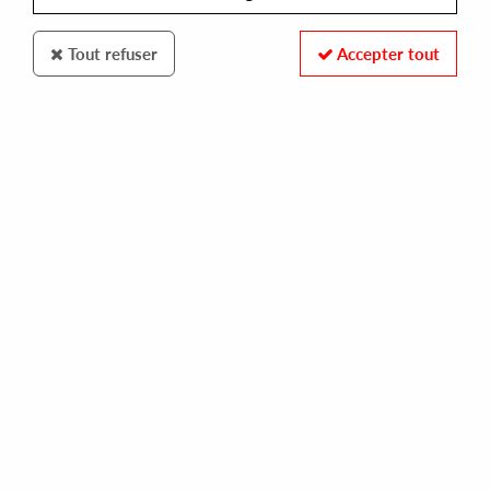
Tout refuser
Accepter tout
deepArtSounds
Jenifa Mayanja
Tales From Another Day (Allstarr Motomusic mix)
15
,
00
€
incl. taxes
REF. :
DAS026LP
Pre-order now !
Tracks