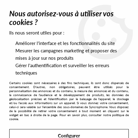
0
Nous autorisez-vous à utiliser vos
cookies ?
Ils nous seront utiles pour :
Home
>
Back in stock
>
John FM - John FM EP
Améliorer l'interface et les fonctionnalités du site
Mesurer les campagnes marketing et proposer des
mises à jour sur nos produits
Gérer l'authentification et surveiller les erreurs
techniques
Certains cookies sont nécessaires à des fins techniques, ils sont donc dispensés de
consentement. D'autres, non obligatoires, peuvent être utilisés pour la
personnalisation des annonces et du contenu, la mesure des annonces et du contenu,
la connaissance de l'audience et le développement de produits, les données de
géolocalisation précises et l'identification par le balayage de l'appareil, le stockage
et/ou l'accès aux informations sur un appareil. Si vous donnez votre consentement,
celui-ci sera valable sur l’ensemble des sous-domaines de Syncrophone. Vous disposez
de la possibilité de retirer votre consentement à tout moment en cliquant sur le
widget en bas à droite de la page. Pour en savoir plus, consulter notre politique de
cookie.
Configurer