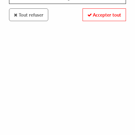
Tout refuser
Accepter tout
FXHE
John FM
John FM EP
15
,
00
€
incl. taxes
REF. :
FXHE-JFM2
Pre-order now !
Tracks
A1 : Jehx