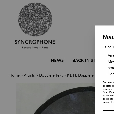
Nous
Ils nou
Amél
NEWS
BACK IN STOCK
Mes
pro
Gére
Home
>
Artists
>
Dopplereffekt
>
K1 Ft. Dopplereffekt - Star
Certains 
obligatoi
contenu, 
l'identifi
votre con
possibili
savoir plu