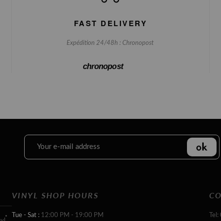
FAST DELIVERY
Expédition 24/48h : Chronopost
chronopost
VINYL SHOP HOURS
CO
Tue - Sat :
12:00 PM - 19:00 PM
Tel:
yl