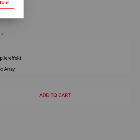
tout
pllereffekt
pe Array
ADD TO CART