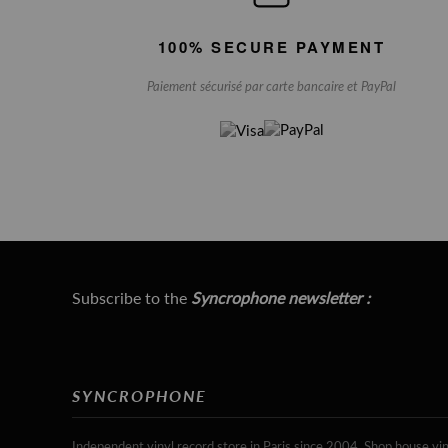
100% SECURE PAYMENT
Paiement sécurisé par carte bancaire et PayPal
Subscribe to the
Syncrophone newsletter :
SYNCROPHONE
Independent vinyl record store in Paris since 2004. Shop house vin