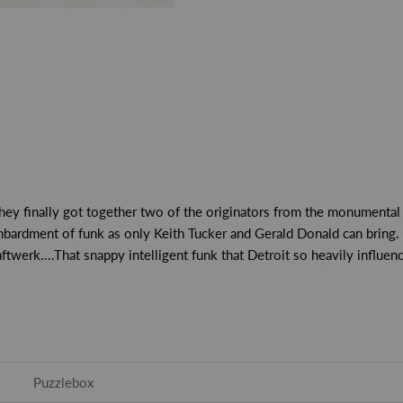
.They finally got together two of the originators from the monumenta
bardment of funk as only Keith Tucker and Gerald Donald can bring. T
twerk....That snappy intelligent funk that Detroit so heavily influen
Puzzlebox