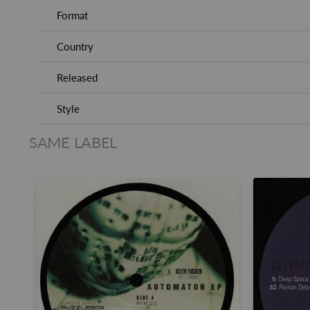
Format
Country
Released
Style
SAME LABEL