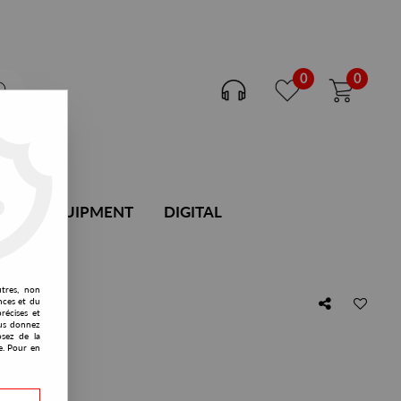
0
0
DJ EQUIPMENT
DIGITAL
utres, non
nces et du
récises et
vous donnez
osez de la
e. Pour en