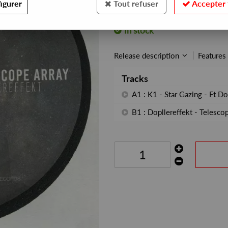
igurer
Tout refuser
Accepter 
REF. :
PBX-32
In stock
Release description
Features
Tracks
A1 : K1 - Star Gazing - Ft Do
B1 : Dopllereffekt - Telesco