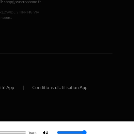
il: shop@syncrophone.fr
LDWIDE SHIPPING VIA
onopost
lité App
|
Conditions d'Utilisation App
Track