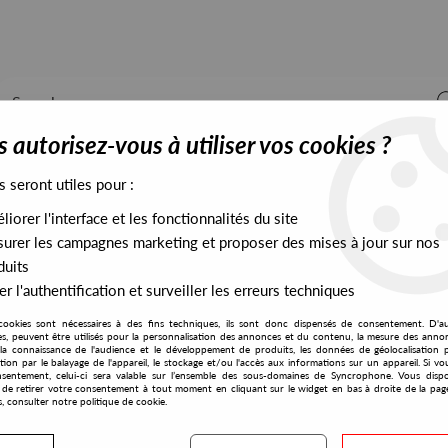
 autorisez-vous à utiliser vos cookies ?
s seront utiles pour :
iorer l'interface et les fonctionnalités du site
ALL STOCK
EXCLUSIVES
PRESALES EXCLUSIVES
urer les campagnes marketing et proposer des mises à jour sur nos
duits
r l'authentification et surveiller les erreurs techniques
 Gazing EP
cookies sont nécessaires à des fins techniques, ils sont donc dispensés de consentement. D'a
Puzzlebox
res, peuvent être utilisés pour la personnalisation des annonces et du contenu, la mesure des anno
la connaissance de l'audience et le développement de produits, les données de géolocalisation p
K1 Ft. Dopplereffekt
cation par le balayage de l'appareil, le stockage et/ou l'accès aux informations sur un appareil. Si 
sentement, celui-ci sera valable sur l’ensemble des sous-domaines de Syncrophone. Vous disp
Star Gazing EP
té de retirer votre consentement à tout moment en cliquant sur le widget en bas à droite de la pag
s, consulter notre politique de cookie.
20
,
00
€
incl. taxes