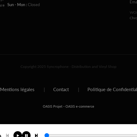
Ema
Sun - Mon :
Closed
are
WOR
Chr
Copyright 2025 Syncrophone - Distribution and Vinyl Shop
Mentions légales
|
Contact
|
Politique de Confidentia
-
OASIS Projet
OASIS e-commerce