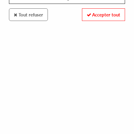
Tout refuser
Accepter tout
Crosstown Rebels
Krust
Antigravity Love - Kenlou & Master At Work Rmxs
25
,
00
€
incl. taxes
REF. :
CRM243
Pre-order now !
Tracks