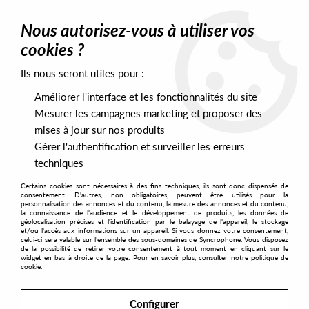
0
Nous autorisez-vous à utiliser vos
cookies ?
Ils nous seront utiles pour :
Home
>
Artists
>
Krust
>
Krust - Antigravity Love - Kenlou &
Master At Work Rmxs
Améliorer l'interface et les fonctionnalités du site
Mesurer les campagnes marketing et proposer des
mises à jour sur nos produits
Gérer l'authentification et surveiller les erreurs
techniques
Certains cookies sont nécessaires à des fins techniques, ils sont donc dispensés de
consentement. D'autres, non obligatoires, peuvent être utilisés pour la
personnalisation des annonces et du contenu, la mesure des annonces et du contenu,
la connaissance de l'audience et le développement de produits, les données de
géolocalisation précises et l'identification par le balayage de l'appareil, le stockage
et/ou l'accès aux informations sur un appareil. Si vous donnez votre consentement,
celui-ci sera valable sur l’ensemble des sous-domaines de Syncrophone. Vous disposez
de la possibilité de retirer votre consentement à tout moment en cliquant sur le
widget en bas à droite de la page. Pour en savoir plus, consulter notre politique de
cookie.
Configurer