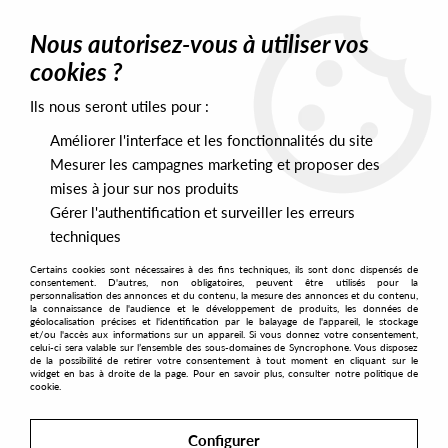
0
Nous autorisez-vous à utiliser vos
cookies ?
Ils nous seront utiles pour :
Home
>
Labels
>
Analogical Force
Améliorer l'interface et les fonctionnalités du site
Analogical Force
Mesurer les campagnes marketing et proposer des
mises à jour sur nos produits
Gérer l'authentification et surveiller les erreurs
SORT & FILTER
techniques
Certains cookies sont nécessaires à des fins techniques, ils sont donc dispensés de
PRESALES EXCLUSIVES
consentement. D'autres, non obligatoires, peuvent être utilisés pour la
personnalisation des annonces et du contenu, la mesure des annonces et du contenu,
la connaissance de l'audience et le développement de produits, les données de
géolocalisation précises et l'identification par le balayage de l'appareil, le stockage
3
et/ou l'accès aux informations sur un appareil. Si vous donnez votre consentement,
celui-ci sera valable sur l’ensemble des sous-domaines de Syncrophone. Vous disposez
de la possibilité de retirer votre consentement à tout moment en cliquant sur le
widget en bas à droite de la page. Pour en savoir plus, consulter notre politique de
cookie.
Configurer