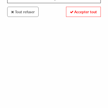
Tout refuser
Accepter tout
ANALOGICAL FORCE
MU-ZIQ
scurlage
29,00 €