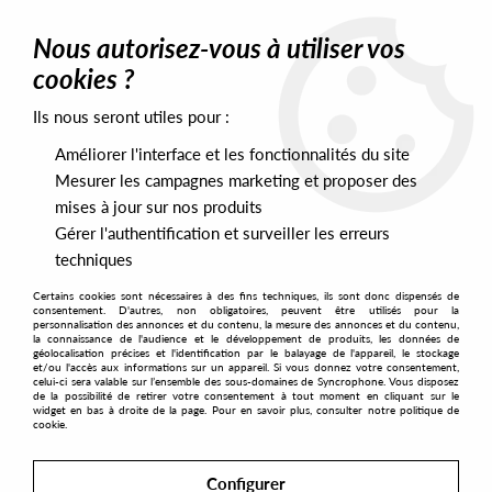
0
Nous autorisez-vous à utiliser vos
cookies ?
Ils nous seront utiles pour :
Home
>
Labels
>
Arista
Améliorer l'interface et les fonctionnalités du site
Arista
Mesurer les campagnes marketing et proposer des
mises à jour sur nos produits
Gérer l'authentification et surveiller les erreurs
SORT & FILTER
techniques
Certains cookies sont nécessaires à des fins techniques, ils sont donc dispensés de
PRESALES EXCLUSIVES
consentement. D'autres, non obligatoires, peuvent être utilisés pour la
personnalisation des annonces et du contenu, la mesure des annonces et du contenu,
la connaissance de l'audience et le développement de produits, les données de
géolocalisation précises et l'identification par le balayage de l'appareil, le stockage
1
et/ou l'accès aux informations sur un appareil. Si vous donnez votre consentement,
celui-ci sera valable sur l’ensemble des sous-domaines de Syncrophone. Vous disposez
de la possibilité de retirer votre consentement à tout moment en cliquant sur le
widget en bas à droite de la page. Pour en savoir plus, consulter notre politique de
cookie.
Configurer