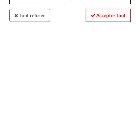
Tout refuser
Accepter tout
ARISTA
BERNARD WRIGHT
'nard
20,00 €