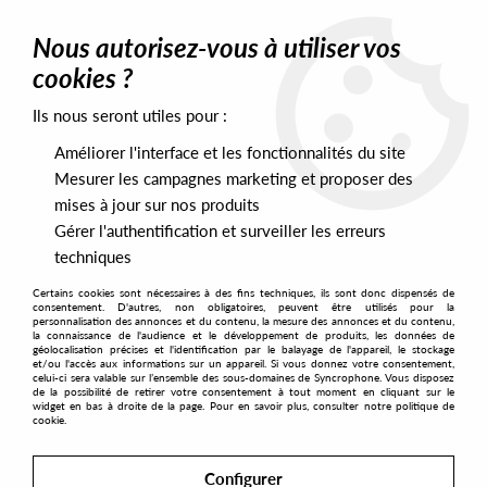
0
Nous autorisez-vous à utiliser vos
cookies ?
Ils nous seront utiles pour :
Home
>
Labels
>
Art Of Dance
Améliorer l'interface et les fonctionnalités du site
Art Of Dance
Mesurer les campagnes marketing et proposer des
mises à jour sur nos produits
Gérer l'authentification et surveiller les erreurs
SORT & FILTER
techniques
Certains cookies sont nécessaires à des fins techniques, ils sont donc dispensés de
PRESALES EXCLUSIVES
consentement. D'autres, non obligatoires, peuvent être utilisés pour la
personnalisation des annonces et du contenu, la mesure des annonces et du contenu,
la connaissance de l'audience et le développement de produits, les données de
géolocalisation précises et l'identification par le balayage de l'appareil, le stockage
2
et/ou l'accès aux informations sur un appareil. Si vous donnez votre consentement,
celui-ci sera valable sur l’ensemble des sous-domaines de Syncrophone. Vous disposez
de la possibilité de retirer votre consentement à tout moment en cliquant sur le
widget en bas à droite de la page. Pour en savoir plus, consulter notre politique de
cookie.
Configurer