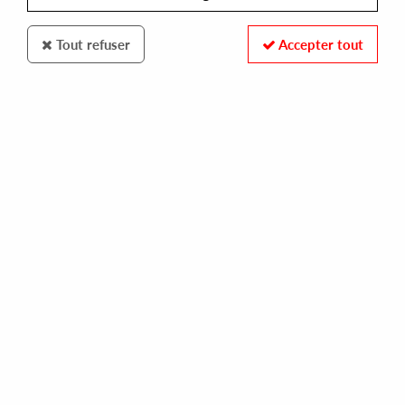
Tout refuser
Accepter tout
ART OF DANCE
KENNY LARKIN 'AZIMUTH (EXPANDED EDITION)
[OFFICIAL RE-EDITION]
35,00 €