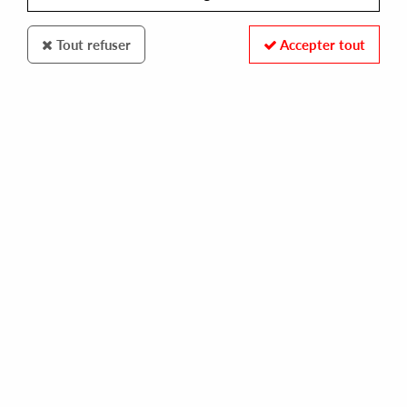
Tout refuser
Accepter tout
BALANCE TRAX
VARIOUS ARTIST (H2H, GARETT DAVID,
CHUGGLES...) -PAROLA DI BOCCA EP
10,00 €