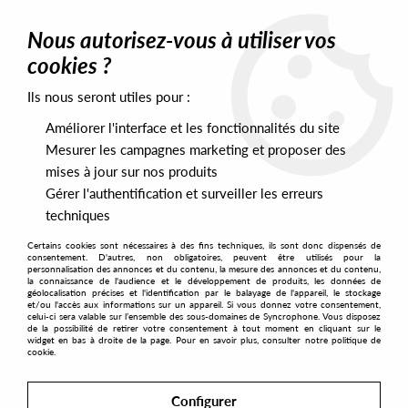
0
Nous autorisez-vous à utiliser vos
cookies ?
Ils nous seront utiles pour :
Home
>
Labels
>
Balance Trax
Améliorer l'interface et les fonctionnalités du site
Balance Trax
Mesurer les campagnes marketing et proposer des
mises à jour sur nos produits
Gérer l'authentification et surveiller les erreurs
SORT & FILTER
techniques
Certains cookies sont nécessaires à des fins techniques, ils sont donc dispensés de
PRESALES EXCLUSIVES
consentement. D'autres, non obligatoires, peuvent être utilisés pour la
personnalisation des annonces et du contenu, la mesure des annonces et du contenu,
la connaissance de l'audience et le développement de produits, les données de
géolocalisation précises et l'identification par le balayage de l'appareil, le stockage
2
et/ou l'accès aux informations sur un appareil. Si vous donnez votre consentement,
celui-ci sera valable sur l’ensemble des sous-domaines de Syncrophone. Vous disposez
de la possibilité de retirer votre consentement à tout moment en cliquant sur le
widget en bas à droite de la page. Pour en savoir plus, consulter notre politique de
cookie.
Configurer