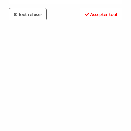
Tout refuser
Accepter tout
BALLANCE ALLIANCE
VARIOUS ARTIST
chez damier presents unite therapy [repress]
10,00 €