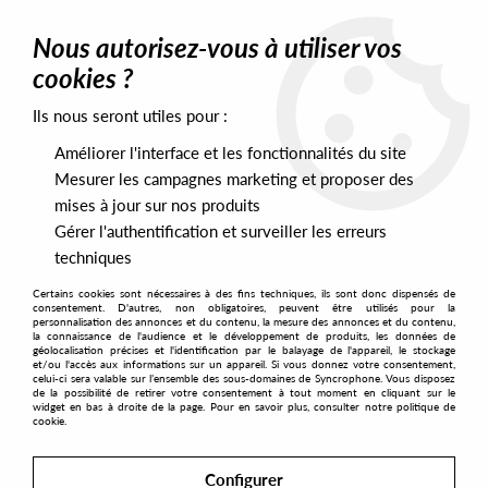
0
Nous autorisez-vous à utiliser vos
cookies ?
Ils nous seront utiles pour :
Home
>
Labels
>
Ballance Alliance
Améliorer l'interface et les fonctionnalités du site
Ballance Alliance
Mesurer les campagnes marketing et proposer des
mises à jour sur nos produits
Gérer l'authentification et surveiller les erreurs
SORT & FILTER
techniques
Certains cookies sont nécessaires à des fins techniques, ils sont donc dispensés de
PRESALES EXCLUSIVES
consentement. D'autres, non obligatoires, peuvent être utilisés pour la
personnalisation des annonces et du contenu, la mesure des annonces et du contenu,
la connaissance de l'audience et le développement de produits, les données de
géolocalisation précises et l'identification par le balayage de l'appareil, le stockage
3
et/ou l'accès aux informations sur un appareil. Si vous donnez votre consentement,
celui-ci sera valable sur l’ensemble des sous-domaines de Syncrophone. Vous disposez
de la possibilité de retirer votre consentement à tout moment en cliquant sur le
widget en bas à droite de la page. Pour en savoir plus, consulter notre politique de
cookie.
Configurer