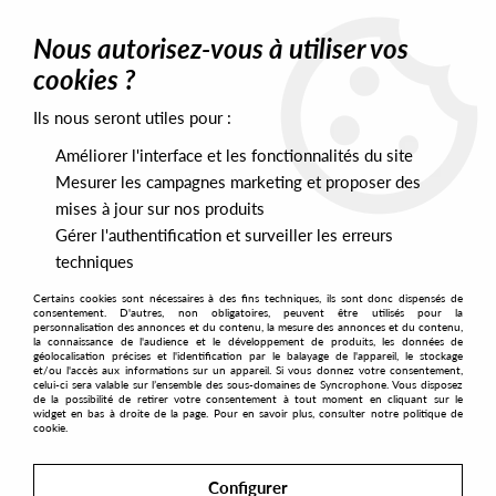
0
Nous autorisez-vous à utiliser vos
cookies ?
Ils nous seront utiles pour :
Home
>
Labels
>
Bato
Améliorer l'interface et les fonctionnalités du site
Bato
Mesurer les campagnes marketing et proposer des
mises à jour sur nos produits
Gérer l'authentification et surveiller les erreurs
SORT & FILTER
techniques
Certains cookies sont nécessaires à des fins techniques, ils sont donc dispensés de
PRESALES EXCLUSIVES
consentement. D'autres, non obligatoires, peuvent être utilisés pour la
personnalisation des annonces et du contenu, la mesure des annonces et du contenu,
la connaissance de l'audience et le développement de produits, les données de
géolocalisation précises et l'identification par le balayage de l'appareil, le stockage
1
et/ou l'accès aux informations sur un appareil. Si vous donnez votre consentement,
celui-ci sera valable sur l’ensemble des sous-domaines de Syncrophone. Vous disposez
de la possibilité de retirer votre consentement à tout moment en cliquant sur le
widget en bas à droite de la page. Pour en savoir plus, consulter notre politique de
cookie.
Configurer