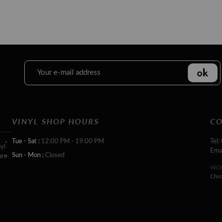
VINYL SHOP HOURS
CO
Tue - Sat :
12:00 PM - 19:00 PM
Tel:
yl
Ema
Sun - Mon :
Closed
are
WOR
Chr