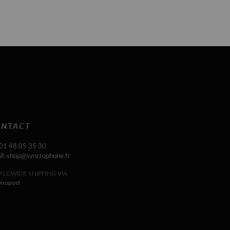
NTACT
 01 48 05 35 30
il: shop@syncrophone.fr
LDWIDE SHIPPING VIA
onopost