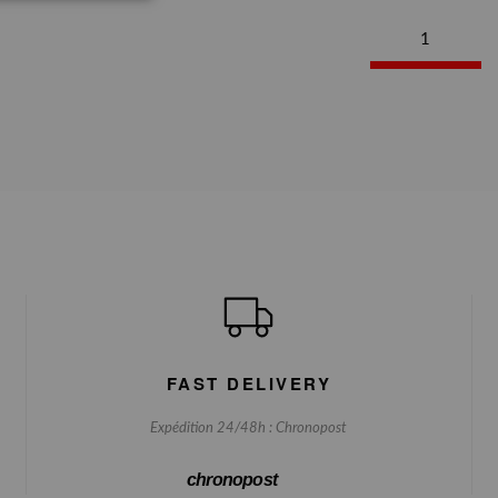
1
FAST DELIVERY
Expédition 24/48h : Chronopost
chronopost