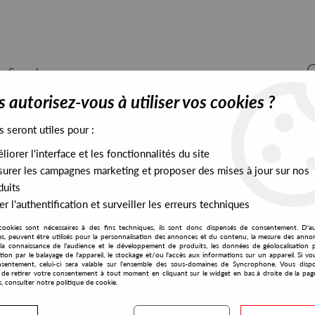
 autorisez-vous à utiliser vos cookies ?
s seront utiles pour :
iorer l'interface et les fonctionnalités du site
ALL STOCK
EXCLUSIVES
PRESALES EXCLUSIVES
urer les campagnes marketing et proposer des mises à jour sur nos
duits
r l'authentification et surveiller les erreurs techniques
cookies sont nécessaires à des fins techniques, ils sont donc dispensés de consentement. D'a
res, peuvent être utilisés pour la personnalisation des annonces et du contenu, la mesure des anno
la connaissance de l'audience et le développement de produits, les données de géolocalisation p
Bloom
cation par le balayage de l'appareil, le stockage et/ou l'accès aux informations sur un appareil. Si 
sentement, celui-ci sera valable sur l’ensemble des sous-domaines de Syncrophone. Vous disp
té de retirer votre consentement à tout moment en cliquant sur le widget en bas à droite de la pag
s, consulter notre politique de cookie.
S EXCLUSIVES