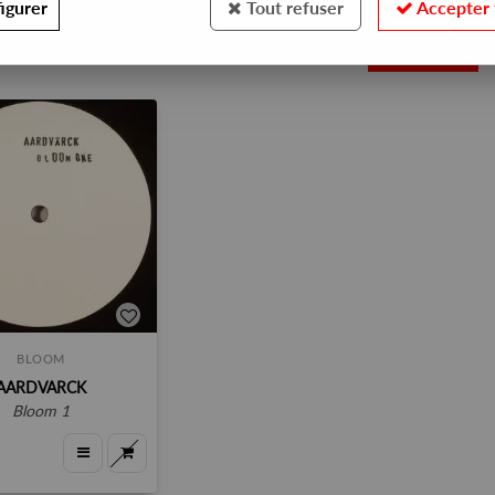
igurer
Tout refuser
Accepter 
1
BLOOM
AARDVARCK
bloom 1