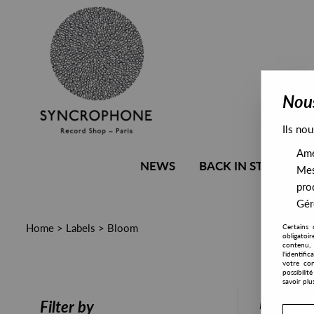
Nous
Ils nou
Amél
NEWS
BACK IN STOCK
Mes
pro
Gére
Home
>
Labels
>
Bloom
Certains 
obligatoi
contenu, 
l'identifi
votre con
possibili
savoir plu
PRESALE
Filter by