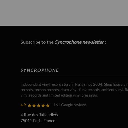
Subscribe to the
Syncrophone newsletter :
SYNCROPHONE
Independent vinyl record store in Paris since 2004. Shop house vin
records, techno records, disco vinyl, funk records, ambient vinyl. R
vinyl records and limited edition vinyl pressings.
4.9
- 161 Google reviews
4 Rue des Taillandiers
75011 Paris, France