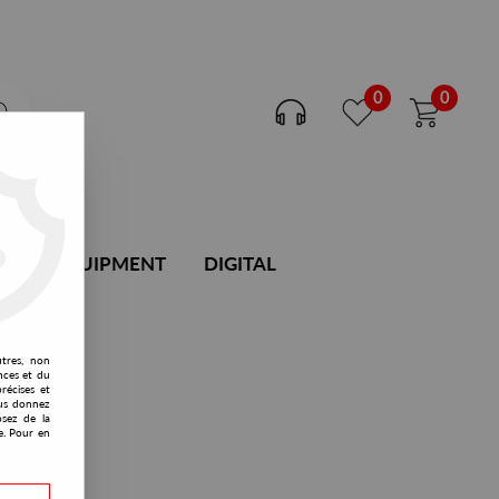
0
0
DJ EQUIPMENT
DIGITAL
utres, non
nces et du
récises et
vous donnez
osez de la
e. Pour en