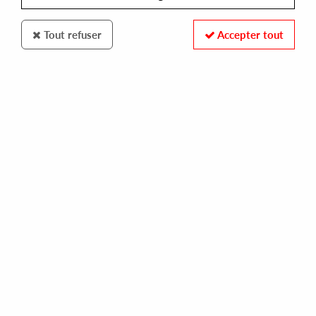
Tout refuser
Accepter tout
BLOOP
ANONYM
taken ya best ep
10,00 €