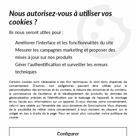
0
Nous autorisez-vous à utiliser vos
cookies ?
Ils nous seront utiles pour :
Home
>
Labels
>
Bloop
Améliorer l'interface et les fonctionnalités du site
Bloop
Mesurer les campagnes marketing et proposer des
mises à jour sur nos produits
Gérer l'authentification et surveiller les erreurs
SORT & FILTER
techniques
Certains cookies sont nécessaires à des fins techniques, ils sont donc dispensés de
PRESALES EXCLUSIVES
consentement. D'autres, non obligatoires, peuvent être utilisés pour la
personnalisation des annonces et du contenu, la mesure des annonces et du contenu,
la connaissance de l'audience et le développement de produits, les données de
géolocalisation précises et l'identification par le balayage de l'appareil, le stockage
3
et/ou l'accès aux informations sur un appareil. Si vous donnez votre consentement,
celui-ci sera valable sur l’ensemble des sous-domaines de Syncrophone. Vous disposez
de la possibilité de retirer votre consentement à tout moment en cliquant sur le
widget en bas à droite de la page. Pour en savoir plus, consulter notre politique de
cookie.
Configurer