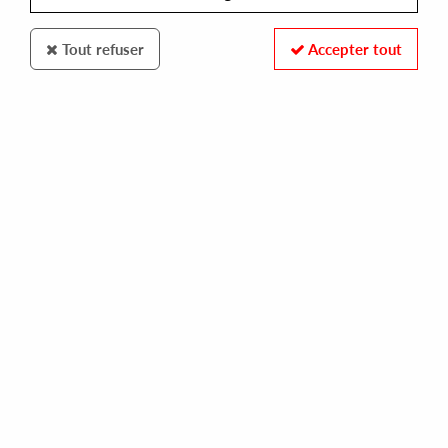
Tout refuser
Accepter tout
BROTHERS
VA
ebirah / atlantic transfer
10,00 €