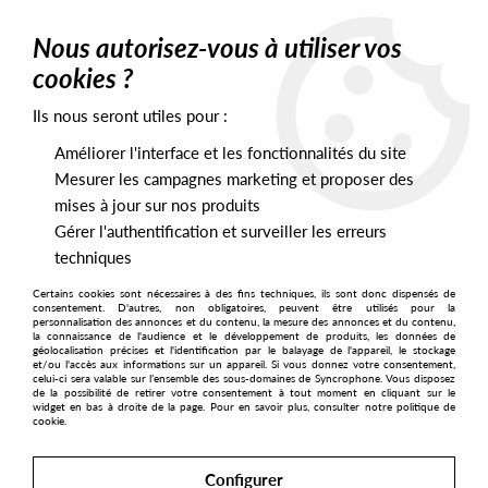
0
Nous autorisez-vous à utiliser vos
cookies ?
Ils nous seront utiles pour :
Home
>
Labels
>
Brothers
Améliorer l'interface et les fonctionnalités du site
Brothers
Mesurer les campagnes marketing et proposer des
mises à jour sur nos produits
Gérer l'authentification et surveiller les erreurs
SORT & FILTER
techniques
Certains cookies sont nécessaires à des fins techniques, ils sont donc dispensés de
PRESALES EXCLUSIVES
consentement. D'autres, non obligatoires, peuvent être utilisés pour la
personnalisation des annonces et du contenu, la mesure des annonces et du contenu,
la connaissance de l'audience et le développement de produits, les données de
géolocalisation précises et l'identification par le balayage de l'appareil, le stockage
1
et/ou l'accès aux informations sur un appareil. Si vous donnez votre consentement,
celui-ci sera valable sur l’ensemble des sous-domaines de Syncrophone. Vous disposez
de la possibilité de retirer votre consentement à tout moment en cliquant sur le
widget en bas à droite de la page. Pour en savoir plus, consulter notre politique de
cookie.
Configurer