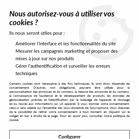
0
Nous autorisez-vous à utiliser vos
cookies ?
Ils nous seront utiles pour :
Home
>
Labels
>
Clone Basement Series
Améliorer l'interface et les fonctionnalités du site
Clone Basement Series
Mesurer les campagnes marketing et proposer des
mises à jour sur nos produits
Gérer l'authentification et surveiller les erreurs
SORT & FILTER
techniques
Certains cookies sont nécessaires à des fins techniques, ils sont donc dispensés de
PRESALES EXCLUSIVES
consentement. D'autres, non obligatoires, peuvent être utilisés pour la
personnalisation des annonces et du contenu, la mesure des annonces et du contenu,
la connaissance de l'audience et le développement de produits, les données de
géolocalisation précises et l'identification par le balayage de l'appareil, le stockage
2
et/ou l'accès aux informations sur un appareil. Si vous donnez votre consentement,
celui-ci sera valable sur l’ensemble des sous-domaines de Syncrophone. Vous disposez
de la possibilité de retirer votre consentement à tout moment en cliquant sur le
widget en bas à droite de la page. Pour en savoir plus, consulter notre politique de
cookie.
Configurer