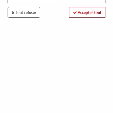
Tout refuser
Accepter tout
CLONE BASEMENT SERIES
ALEKSI PERALA
oscillation 1
16,00 €