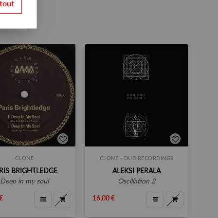
tout
CLONE
CLONE - DUB RECORDINGS
RIS BRIGHTLEDGE
ALEKSI PERALA
deep in my soul
oscillation 2
€
16,00 €