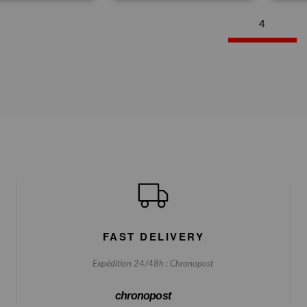
4
FAST DELIVERY
Expédition 24/48h : Chronopost
chronopost