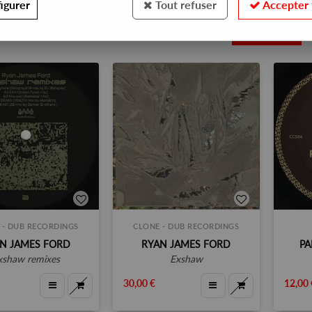
igurer
Tout refuser
Accepter 
4
 - DUB RECORDINGS
CLONE - DUB RECORDINGS
N JAMES FORD
RYAN JAMES FORD
PA
exshaw remixes
exshaw
30,00 €
12,00 