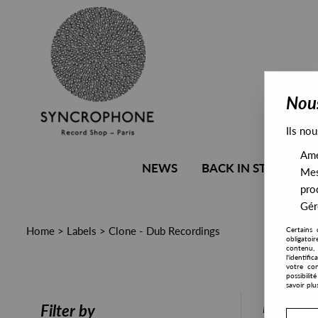
Nous
Ils nou
Amél
NEWS
BACK IN STOCK
Mes
pro
Gére
Home
>
Labels
>
Clone - Dub Recordings
Certains 
obligatoi
contenu, 
l'identifi
votre con
possibili
savoir plu
PRESALE
Filter by