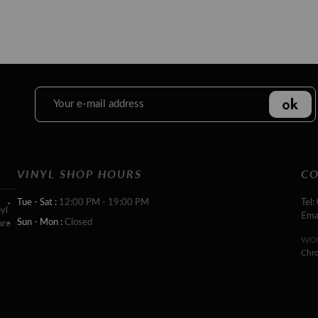
VINYL SHOP HOURS
CO
Tue - Sat :
12:00 PM - 19:00 PM
Tel:
yl
Ema
Sun - Mon :
Closed
are
WOR
Chr