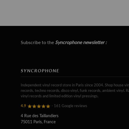
Subscribe to the
Syncrophone newsletter :
SYNCROPHONE
Independent vinyl record store in Paris since 2004. Shop house vin
records, techno records, disco vinyl, funk records, ambient vinyl. R
vinyl records and limited edition vinyl pressings.
4.9
- 161 Google reviews
4 Rue des Taillandiers
75011 Paris, France