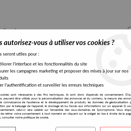
 autorisez-vous à utiliser vos cookies ?
s seront utiles pour :
iorer l'interface et les fonctionnalités du site
ALL STOCK
EXCLUSIVES
PRESALES EXCLUSIVES
urer les campagnes marketing et proposer des mises à jour sur nos
duits
r l'authentification et surveiller les erreurs techniques
cookies sont nécessaires à des fins techniques, ils sont donc dispensés de consentement. D'a
res, peuvent être utilisés pour la personnalisation des annonces et du contenu, la mesure des anno
la connaissance de l'audience et le développement de produits, les données de géolocalisation p
Clone - Dub Recordings
cation par le balayage de l'appareil, le stockage et/ou l'accès aux informations sur un appareil. Si 
sentement, celui-ci sera valable sur l’ensemble des sous-domaines de Syncrophone. Vous disp
té de retirer votre consentement à tout moment en cliquant sur le widget en bas à droite de la pag
s, consulter notre politique de cookie.
S EXCLUSIVES