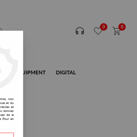
0
0
DJ EQUIPMENT
DIGITAL
utres, non
nces et du
récises et
vous donnez
osez de la
e. Pour en