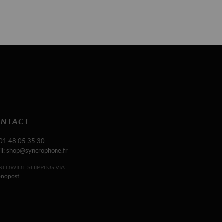
NTACT
 01 48 05 35 30
il: shop@syncrophone.fr
LDWIDE SHIPPING VIA
onopost