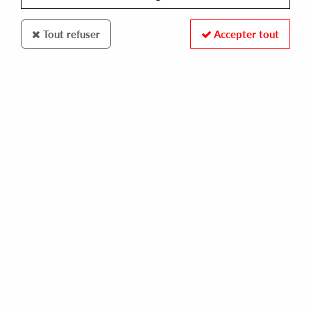
Tout refuser
Accepter tout
COMIC SANS RECORDS
LAZY DEEJAY
self titled ep
16,00 €