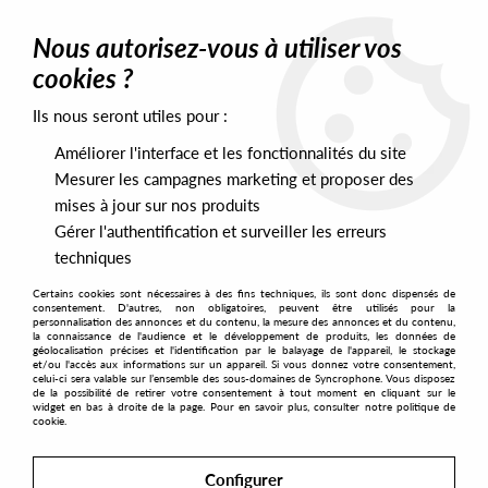
0
Nous autorisez-vous à utiliser vos
cookies ?
Ils nous seront utiles pour :
Home
>
Labels
>
Comic Sans Records
Améliorer l'interface et les fonctionnalités du site
Comic Sans Records
Mesurer les campagnes marketing et proposer des
mises à jour sur nos produits
Gérer l'authentification et surveiller les erreurs
SORT & FILTER
techniques
Certains cookies sont nécessaires à des fins techniques, ils sont donc dispensés de
PRESALES EXCLUSIVES
consentement. D'autres, non obligatoires, peuvent être utilisés pour la
personnalisation des annonces et du contenu, la mesure des annonces et du contenu,
la connaissance de l'audience et le développement de produits, les données de
géolocalisation précises et l'identification par le balayage de l'appareil, le stockage
2
et/ou l'accès aux informations sur un appareil. Si vous donnez votre consentement,
celui-ci sera valable sur l’ensemble des sous-domaines de Syncrophone. Vous disposez
de la possibilité de retirer votre consentement à tout moment en cliquant sur le
widget en bas à droite de la page. Pour en savoir plus, consulter notre politique de
cookie.
Configurer