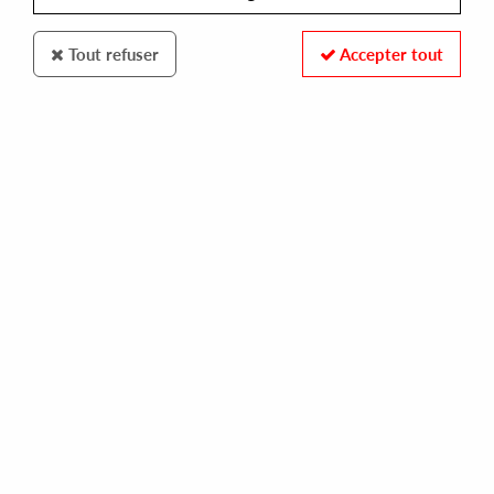
Tout refuser
Accepter tout
CORIOLIS SOUNDS
BECOMING (JAMES S. TAYLOR
swayzak) - idealista ep
10,00 €