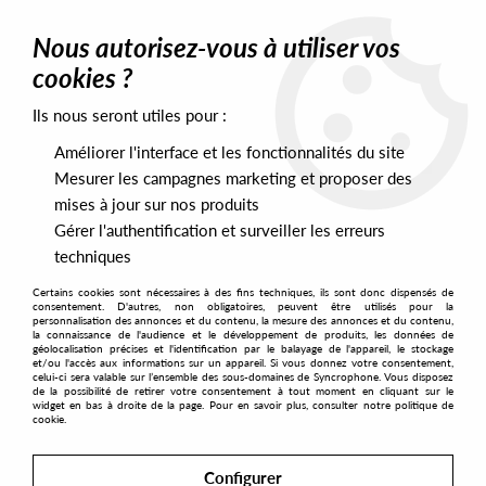
0
Nous autorisez-vous à utiliser vos
cookies ?
Ils nous seront utiles pour :
Home
>
Labels
>
Coriolis Sounds
Améliorer l'interface et les fonctionnalités du site
Coriolis Sounds
Mesurer les campagnes marketing et proposer des
mises à jour sur nos produits
Gérer l'authentification et surveiller les erreurs
SORT & FILTER
techniques
Certains cookies sont nécessaires à des fins techniques, ils sont donc dispensés de
PRESALES EXCLUSIVES
consentement. D'autres, non obligatoires, peuvent être utilisés pour la
personnalisation des annonces et du contenu, la mesure des annonces et du contenu,
la connaissance de l'audience et le développement de produits, les données de
géolocalisation précises et l'identification par le balayage de l'appareil, le stockage
1
et/ou l'accès aux informations sur un appareil. Si vous donnez votre consentement,
celui-ci sera valable sur l’ensemble des sous-domaines de Syncrophone. Vous disposez
de la possibilité de retirer votre consentement à tout moment en cliquant sur le
widget en bas à droite de la page. Pour en savoir plus, consulter notre politique de
cookie.
Configurer