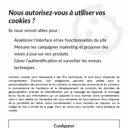
0
Nous autorisez-vous à utiliser vos
cookies ?
Ils nous seront utiles pour :
Home
>
Labels
>
Cosmic Club
Améliorer l'interface et les fonctionnalités du site
Cosmic Club
Mesurer les campagnes marketing et proposer des
mises à jour sur nos produits
Gérer l'authentification et surveiller les erreurs
SORT & FILTER
techniques
Certains cookies sont nécessaires à des fins techniques, ils sont donc dispensés de
PRESALES EXCLUSIVES
consentement. D'autres, non obligatoires, peuvent être utilisés pour la
personnalisation des annonces et du contenu, la mesure des annonces et du contenu,
la connaissance de l'audience et le développement de produits, les données de
géolocalisation précises et l'identification par le balayage de l'appareil, le stockage
14
et/ou l'accès aux informations sur un appareil. Si vous donnez votre consentement,
celui-ci sera valable sur l’ensemble des sous-domaines de Syncrophone. Vous disposez
de la possibilité de retirer votre consentement à tout moment en cliquant sur le
widget en bas à droite de la page. Pour en savoir plus, consulter notre politique de
cookie.
Configurer