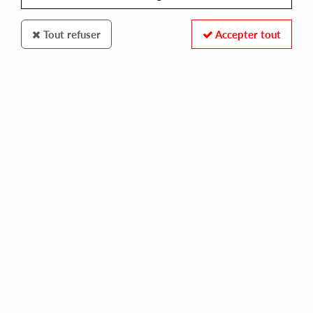
Tout refuser
Accepter tout
COSMIC CLUB
ANTONI MAIOVVI
ultrademonic ii
13,00 €