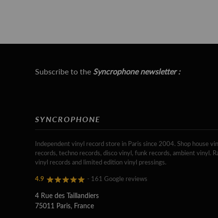
Subscribe to the
Syncrophone newsletter :
SYNCROPHONE
Independent vinyl record store in Paris since 2004. Shop house vin
records, techno records, disco vinyl, funk records, ambient vinyl. R
vinyl records and limited edition vinyl pressings.
4.9
- 161 Google reviews
4 Rue des Taillandiers
75011 Paris, France