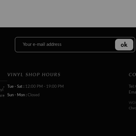
VINYL SHOP HOURS
CO
Tue - Sat :
12:00 PM - 19:00 PM
Tel:
yl
Ema
Sun - Mon :
Closed
are
WOR
Chr