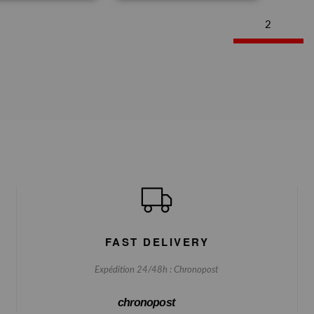
2
FAST DELIVERY
Expédition 24/48h : Chronopost
chronopost