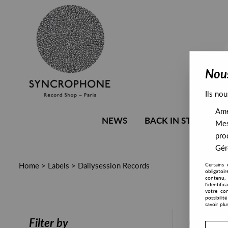
Nous
Ils nou
Amél
NEWS
BACK IN STOCK
Mes
pro
Gére
Home
>
Labels
>
Dailysession Records
Certains 
obligatoi
contenu, 
l'identifi
votre con
possibili
savoir plu
PRESALE
Filter by