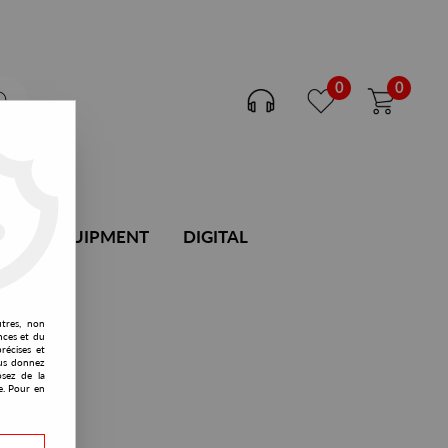
0
0
DJ EQUIPMENT
DIGITAL
utres, non
nces et du
récises et
vous donnez
osez de la
e. Pour en