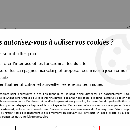
 autorisez-vous à utiliser vos cookies ?
s seront utiles pour :
iorer l'interface et les fonctionnalités du site
ALL STOCK
EXCLUSIVES
PRESALES EXCLUSIVES
urer les campagnes marketing et proposer des mises à jour sur nos
duits
r l'authentification et surveiller les erreurs techniques
cookies sont nécessaires à des fins techniques, ils sont donc dispensés de consentement. D'a
res, peuvent être utilisés pour la personnalisation des annonces et du contenu, la mesure des anno
la connaissance de l'audience et le développement de produits, les données de géolocalisation p
Dailysession Records
cation par le balayage de l'appareil, le stockage et/ou l'accès aux informations sur un appareil. Si 
sentement, celui-ci sera valable sur l’ensemble des sous-domaines de Syncrophone. Vous disp
té de retirer votre consentement à tout moment en cliquant sur le widget en bas à droite de la pag
s, consulter notre politique de cookie.
S EXCLUSIVES