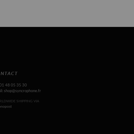
NTACT
 01 48 05 35 30
il: shop@syncrophone.fr
LDWIDE SHIPPING VIA
onopost