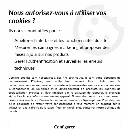
0
Nous autorisez-vous à utiliser vos
cookies ?
Ils nous seront utiles pour :
Home
>
Labels
>
Dangedit
Améliorer l'interface et les fonctionnalités du site
Dangedit
Mesurer les campagnes marketing et proposer des
mises à jour sur nos produits
Gérer l'authentification et surveiller les erreurs
SORT & FILTER
techniques
Certains cookies sont nécessaires à des fins techniques, ils sont donc dispensés de
PRESALES EXCLUSIVES
consentement. D'autres, non obligatoires, peuvent être utilisés pour la
personnalisation des annonces et du contenu, la mesure des annonces et du contenu,
la connaissance de l'audience et le développement de produits, les données de
géolocalisation précises et l'identification par le balayage de l'appareil, le stockage
1
et/ou l'accès aux informations sur un appareil. Si vous donnez votre consentement,
celui-ci sera valable sur l’ensemble des sous-domaines de Syncrophone. Vous disposez
de la possibilité de retirer votre consentement à tout moment en cliquant sur le
widget en bas à droite de la page. Pour en savoir plus, consulter notre politique de
cookie.
Configurer