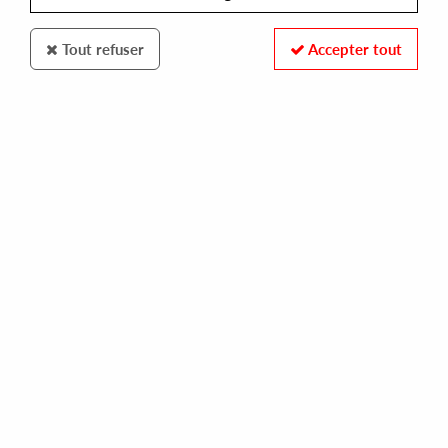
Tout refuser
Accepter tout
DARE DARE
BEN & THE PLATANO GROUP
paris soul ( cd)
7,00 €