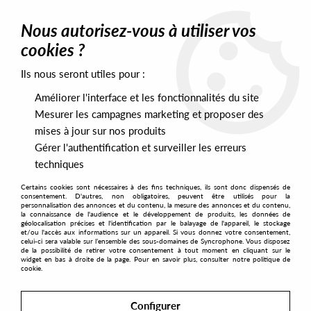
0
Nous autorisez-vous à utiliser vos
cookies ?
Ils nous seront utiles pour :
Home
>
Labels
>
Dare Dare
Améliorer l'interface et les fonctionnalités du site
Dare Dare
Mesurer les campagnes marketing et proposer des
mises à jour sur nos produits
Gérer l'authentification et surveiller les erreurs
SORT & FILTER
techniques
Certains cookies sont nécessaires à des fins techniques, ils sont donc dispensés de
PRESALES EXCLUSIVES
consentement. D'autres, non obligatoires, peuvent être utilisés pour la
personnalisation des annonces et du contenu, la mesure des annonces et du contenu,
la connaissance de l'audience et le développement de produits, les données de
géolocalisation précises et l'identification par le balayage de l'appareil, le stockage
2
et/ou l'accès aux informations sur un appareil. Si vous donnez votre consentement,
celui-ci sera valable sur l’ensemble des sous-domaines de Syncrophone. Vous disposez
de la possibilité de retirer votre consentement à tout moment en cliquant sur le
widget en bas à droite de la page. Pour en savoir plus, consulter notre politique de
cookie.
Configurer