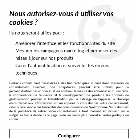
0
Nous autorisez-vous à utiliser vos
cookies ?
Ils nous seront utiles pour :
Home
>
Labels
>
Deset
Améliorer l'interface et les fonctionnalités du site
Deset
Mesurer les campagnes marketing et proposer des
mises à jour sur nos produits
Gérer l'authentification et surveiller les erreurs
SORT & FILTER
techniques
Certains cookies sont nécessaires à des fins techniques, ils sont donc dispensés de
PRESALES EXCLUSIVES
consentement. D'autres, non obligatoires, peuvent être utilisés pour la
personnalisation des annonces et du contenu, la mesure des annonces et du contenu,
la connaissance de l'audience et le développement de produits, les données de
géolocalisation précises et l'identification par le balayage de l'appareil, le stockage
1
et/ou l'accès aux informations sur un appareil. Si vous donnez votre consentement,
celui-ci sera valable sur l’ensemble des sous-domaines de Syncrophone. Vous disposez
de la possibilité de retirer votre consentement à tout moment en cliquant sur le
widget en bas à droite de la page. Pour en savoir plus, consulter notre politique de
cookie.
Configurer