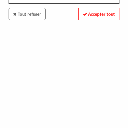
Tout refuser
Accepter tout
DESET
RICARDO VILLALOBOS
mandela move ep
22,00 €