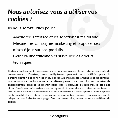
0
Nous autorisez-vous à utiliser vos
cookies ?
Ils nous seront utiles pour :
Home
>
Labels
>
Detroit Electronic Quarterly
Améliorer l'interface et les fonctionnalités du site
Detroit Electronic Quarterly
Mesurer les campagnes marketing et proposer des
mises à jour sur nos produits
Gérer l'authentification et surveiller les erreurs
SORT & FILTER
techniques
Certains cookies sont nécessaires à des fins techniques, ils sont donc dispensés de
PRESALES EXCLUSIVES
consentement. D'autres, non obligatoires, peuvent être utilisés pour la
personnalisation des annonces et du contenu, la mesure des annonces et du contenu,
la connaissance de l'audience et le développement de produits, les données de
géolocalisation précises et l'identification par le balayage de l'appareil, le stockage
2
et/ou l'accès aux informations sur un appareil. Si vous donnez votre consentement,
celui-ci sera valable sur l’ensemble des sous-domaines de Syncrophone. Vous disposez
de la possibilité de retirer votre consentement à tout moment en cliquant sur le
widget en bas à droite de la page. Pour en savoir plus, consulter notre politique de
cookie.
Configurer