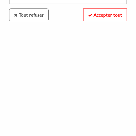
Tout refuser
Accepter tout
DETROIT ELECTRONIC QUARTERLY
V/A (JON DIXON,CLAUD YOUNG JR,PEABODY & SHERMAN..)
music magazine 17
15,00 €