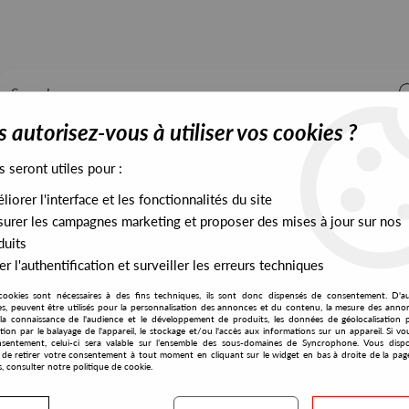
 autorisez-vous à utiliser vos cookies ?
s seront utiles pour :
iorer l'interface et les fonctionnalités du site
ALL STOCK
EXCLUSIVES
PRESALES EXCLUSIVES
urer les campagnes marketing et proposer des mises à jour sur nos
duits
r l'authentification et surveiller les erreurs techniques
cookies sont nécessaires à des fins techniques, ils sont donc dispensés de consentement. D'a
res, peuvent être utilisés pour la personnalisation des annonces et du contenu, la mesure des anno
la connaissance de l'audience et le développement de produits, les données de géolocalisation p
Detroit Techno Militia
cation par le balayage de l'appareil, le stockage et/ou l'accès aux informations sur un appareil. Si 
sentement, celui-ci sera valable sur l’ensemble des sous-domaines de Syncrophone. Vous disp
té de retirer votre consentement à tout moment en cliquant sur le widget en bas à droite de la pag
s, consulter notre politique de cookie.
S EXCLUSIVES