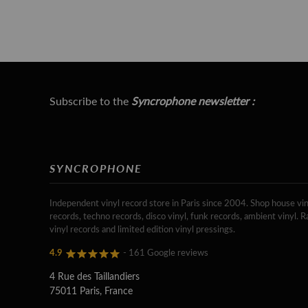
Subscribe to the
Syncrophone newsletter :
SYNCROPHONE
Independent vinyl record store in Paris since 2004. Shop house vin
records, techno records, disco vinyl, funk records, ambient vinyl. R
vinyl records and limited edition vinyl pressings.
4.9
- 161 Google reviews
4 Rue des Taillandiers
75011 Paris, France