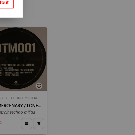
tout
ROIT TECHNO MILITIA
THE MERCENARY / LONER 9 / SOUGON
detroit techno militia
€