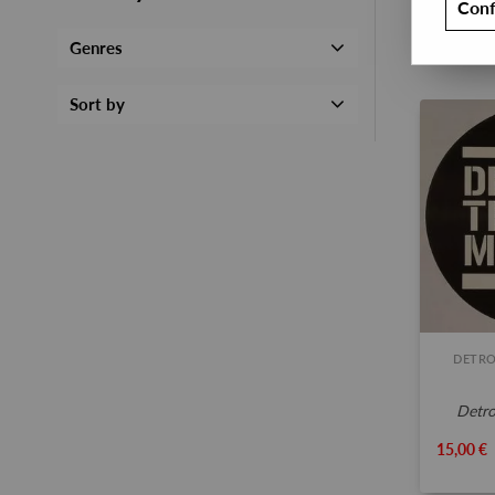
Conf
Genres
Sort by
DETRO
detr
15,00 €