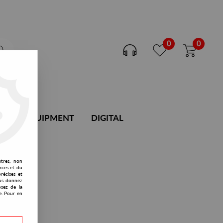
0
0
DJ EQUIPMENT
DIGITAL
utres, non
nces et du
récises et
vous donnez
osez de la
e. Pour en