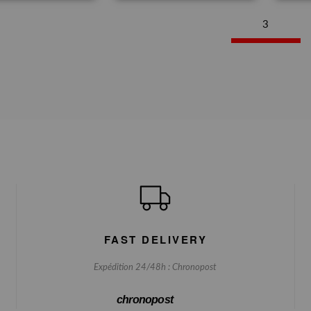
3
FAST DELIVERY
Expédition 24/48h : Chronopost
chronopost