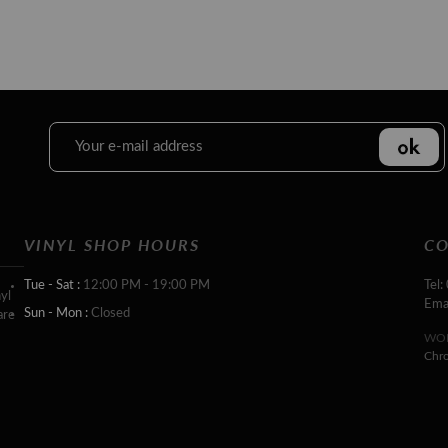
VINYL SHOP HOURS
CO
Tue - Sat :
12:00 PM - 19:00 PM
Tel:
yl
Ema
Sun - Mon :
Closed
are
WOR
Chr