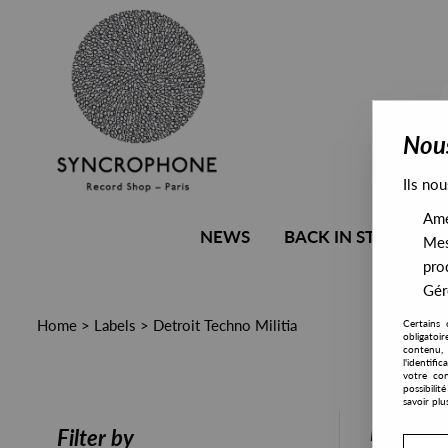
Nous
Ils nou
Amél
NEWS
BACK IN STOCK
Mes
pro
Gére
Home
>
Labels
>
Detroit Techno Militia
Certains 
obligatoi
contenu, 
l'identifi
votre con
possibili
savoir plu
PRESALE
Filter by