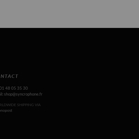
NTACT
 01 48 05 35 30
il: shop@syncrophone.fr
LDWIDE SHIPPING VIA
onopost