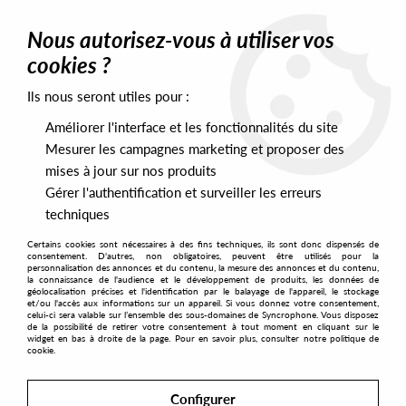
0
Nous autorisez-vous à utiliser vos
cookies ?
Ils nous seront utiles pour :
Home
>
Labels
>
Die Orakel
Améliorer l'interface et les fonctionnalités du site
Die Orakel
Mesurer les campagnes marketing et proposer des
mises à jour sur nos produits
Gérer l'authentification et surveiller les erreurs
SORT & FILTER
techniques
Certains cookies sont nécessaires à des fins techniques, ils sont donc dispensés de
PRESALES EXCLUSIVES
consentement. D'autres, non obligatoires, peuvent être utilisés pour la
personnalisation des annonces et du contenu, la mesure des annonces et du contenu,
la connaissance de l'audience et le développement de produits, les données de
géolocalisation précises et l'identification par le balayage de l'appareil, le stockage
2
et/ou l'accès aux informations sur un appareil. Si vous donnez votre consentement,
celui-ci sera valable sur l’ensemble des sous-domaines de Syncrophone. Vous disposez
de la possibilité de retirer votre consentement à tout moment en cliquant sur le
widget en bas à droite de la page. Pour en savoir plus, consulter notre politique de
cookie.
Configurer