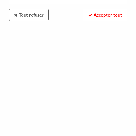
Tout refuser
Accepter tout
DIE ORAKEL
GACHA BAKRADZE
western arrogance
14,00 €