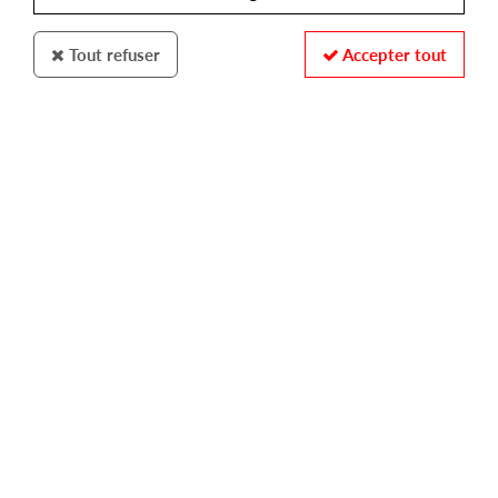
Tout refuser
Accepter tout
DJ KIKS
MCDE
dj kiks
13,99 €