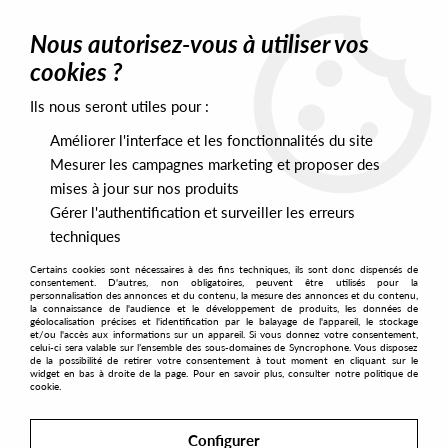
0
Nous autorisez-vous à utiliser vos
cookies ?
Ils nous seront utiles pour :
Home
>
Labels
>
DJ Kiks
Améliorer l'interface et les fonctionnalités du site
DJ Kiks
Mesurer les campagnes marketing et proposer des
mises à jour sur nos produits
Gérer l'authentification et surveiller les erreurs
SORT & FILTER
techniques
Certains cookies sont nécessaires à des fins techniques, ils sont donc dispensés de
PRESALES EXCLUSIVES
consentement. D'autres, non obligatoires, peuvent être utilisés pour la
personnalisation des annonces et du contenu, la mesure des annonces et du contenu,
la connaissance de l'audience et le développement de produits, les données de
géolocalisation précises et l'identification par le balayage de l'appareil, le stockage
1
et/ou l'accès aux informations sur un appareil. Si vous donnez votre consentement,
celui-ci sera valable sur l’ensemble des sous-domaines de Syncrophone. Vous disposez
de la possibilité de retirer votre consentement à tout moment en cliquant sur le
widget en bas à droite de la page. Pour en savoir plus, consulter notre politique de
cookie.
Configurer