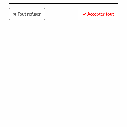
Tout refuser
Accepter tout
DJEBALI
JONNY N TRAVIS
it''s just a dream ep djebali rmx
10,00 €