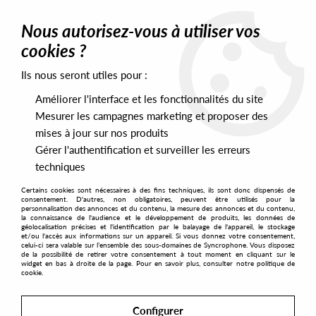
0
Nous autorisez-vous à utiliser vos
cookies ?
Ils nous seront utiles pour :
Home
>
Labels
>
Djebali
Améliorer l'interface et les fonctionnalités du site
Djebali
Mesurer les campagnes marketing et proposer des
mises à jour sur nos produits
Gérer l'authentification et surveiller les erreurs
SORT & FILTER
techniques
Certains cookies sont nécessaires à des fins techniques, ils sont donc dispensés de
PRESALES EXCLUSIVES
consentement. D'autres, non obligatoires, peuvent être utilisés pour la
personnalisation des annonces et du contenu, la mesure des annonces et du contenu,
la connaissance de l'audience et le développement de produits, les données de
géolocalisation précises et l'identification par le balayage de l'appareil, le stockage
28
et/ou l'accès aux informations sur un appareil. Si vous donnez votre consentement,
celui-ci sera valable sur l’ensemble des sous-domaines de Syncrophone. Vous disposez
de la possibilité de retirer votre consentement à tout moment en cliquant sur le
widget en bas à droite de la page. Pour en savoir plus, consulter notre politique de
cookie.
Configurer