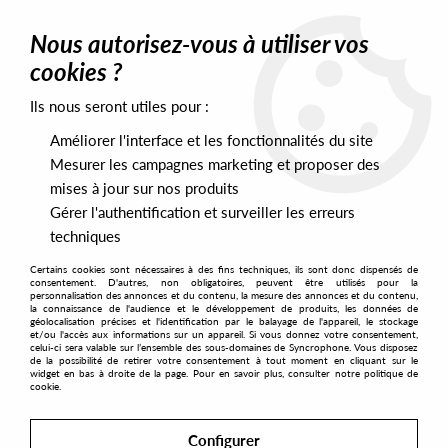
0
Nous autorisez-vous à utiliser vos
cookies ?
Ils nous seront utiles pour :
Home
>
Labels
>
EC33
Améliorer l'interface et les fonctionnalités du site
EC33
Mesurer les campagnes marketing et proposer des
mises à jour sur nos produits
Gérer l'authentification et surveiller les erreurs
SORT & FILTER
techniques
Certains cookies sont nécessaires à des fins techniques, ils sont donc dispensés de
PRESALES EXCLUSIVES
consentement. D'autres, non obligatoires, peuvent être utilisés pour la
personnalisation des annonces et du contenu, la mesure des annonces et du contenu,
la connaissance de l'audience et le développement de produits, les données de
géolocalisation précises et l'identification par le balayage de l'appareil, le stockage
1
et/ou l'accès aux informations sur un appareil. Si vous donnez votre consentement,
celui-ci sera valable sur l’ensemble des sous-domaines de Syncrophone. Vous disposez
de la possibilité de retirer votre consentement à tout moment en cliquant sur le
widget en bas à droite de la page. Pour en savoir plus, consulter notre politique de
cookie.
Configurer