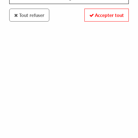
Tout refuser
Accepter tout
EC33
EC33
i got that feeling
10,00 €