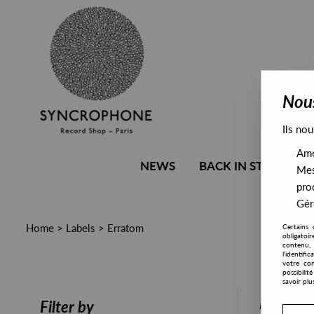
Nous
Ils nou
Amél
NEWS
BACK IN STOCK
Mes
pro
Gére
Home
>
Labels
>
Erratom
Certains 
obligatoi
contenu, 
l'identifi
votre con
possibili
savoir plu
PRESALE
Filter by