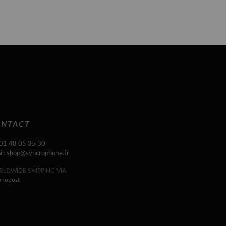
NTACT
 01 48 05 35 30
il: shop@syncrophone.fr
LDWIDE SHIPPING VIA
onopost