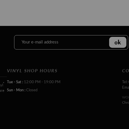
VINYL SHOP HOURS
CO
Tue - Sat :
12:00 PM - 19:00 PM
Tel:
yl
Ema
Sun - Mon :
Closed
are
WOR
Chr