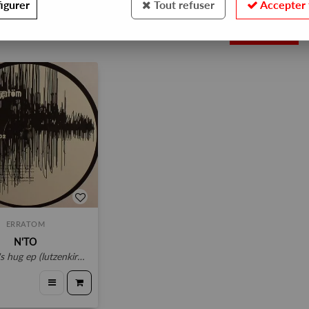
igurer
Tout refuser
Accepter 
1
ERRATOM
N'TO
hug ep (lutzenkirchen remix)