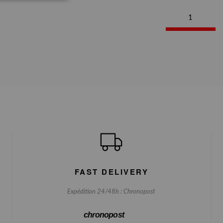
1
FAST DELIVERY
Expédition 24/48h : Chronopost
chronopost