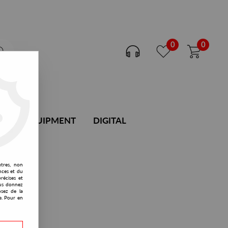
0
0
DJ EQUIPMENT
DIGITAL
utres, non
nces et du
récises et
vous donnez
osez de la
e. Pour en