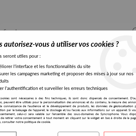
 autorisez-vous à utiliser vos cookies ?
s seront utiles pour :
iorer l'interface et les fonctionnalités du site
ALL STOCK
EXCLUSIVES
PRESALES EXCLUSIVES
urer les campagnes marketing et proposer des mises à jour sur nos
duits
r l'authentification et surveiller les erreurs techniques
cookies sont nécessaires à des fins techniques, ils sont donc dispensés de consentement. D'a
res, peuvent être utilisés pour la personnalisation des annonces et du contenu, la mesure des anno
la connaissance de l'audience et le développement de produits, les données de géolocalisation p
Erratom
cation par le balayage de l'appareil, le stockage et/ou l'accès aux informations sur un appareil. Si 
sentement, celui-ci sera valable sur l’ensemble des sous-domaines de Syncrophone. Vous disp
té de retirer votre consentement à tout moment en cliquant sur le widget en bas à droite de la pag
s, consulter notre politique de cookie.
S EXCLUSIVES