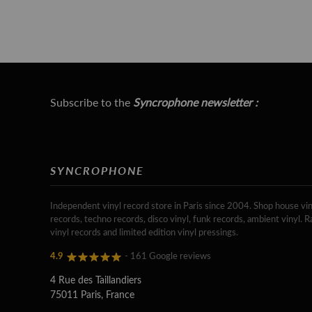
Subscribe to the
Syncrophone newsletter :
SYNCROPHONE
Independent vinyl record store in Paris since 2004. Shop house vin
records, techno records, disco vinyl, funk records, ambient vinyl. R
vinyl records and limited edition vinyl pressings.
4.9
- 161 Google reviews
4 Rue des Taillandiers
75011 Paris, France