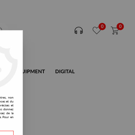
0
0
DJ EQUIPMENT
DIGITAL
utres, non
nces et du
récises et
vous donnez
osez de la
e. Pour en