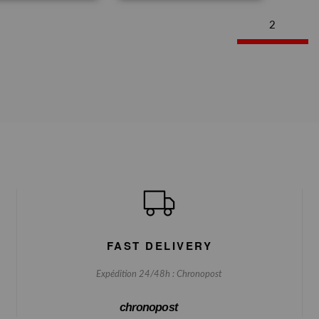
2
FAST DELIVERY
Expédition 24/48h : Chronopost
chronopost