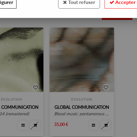
igurer
Tout refuser
Accepter 
2
EVOLUTION
EVOLUTION
L COMMUNICATION
GLOBAL COMMUNICATION
:14 (remastered)
blood music: pentamerous metamorphosis (remastered)
35,00 €