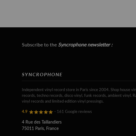
Subscribe to the
Syncrophone newsletter :
SYNCROPHONE
Independent vinyl record store in Paris since 2004. Shop house vin
records, techno records, disco vinyl, funk records, ambient vinyl. R
vinyl records and limited edition vinyl pressings.
4.9
- 161 Google reviews
4 Rue des Taillandiers
75011 Paris, France