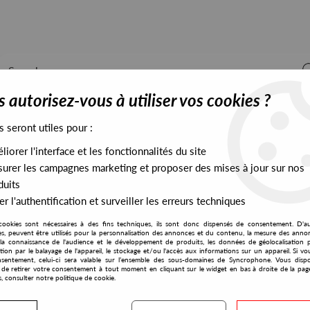
 autorisez-vous à utiliser vos cookies ?
s seront utiles pour :
iorer l'interface et les fonctionnalités du site
ALL STOCK
EXCLUSIVES
PRESALES EXCLUSIVES
urer les campagnes marketing et proposer des mises à jour sur nos
duits
r l'authentification et surveiller les erreurs techniques
cookies sont nécessaires à des fins techniques, ils sont donc dispensés de consentement. D'a
res, peuvent être utilisés pour la personnalisation des annonces et du contenu, la mesure des anno
la connaissance de l'audience et le développement de produits, les données de géolocalisation p
Evolution
cation par le balayage de l'appareil, le stockage et/ou l'accès aux informations sur un appareil. Si 
sentement, celui-ci sera valable sur l’ensemble des sous-domaines de Syncrophone. Vous disp
té de retirer votre consentement à tout moment en cliquant sur le widget en bas à droite de la pag
s, consulter notre politique de cookie.
S EXCLUSIVES