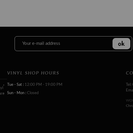
VINYL SHOP HOURS
CO
Tue - Sat :
12:00 PM - 19:00 PM
Tel:
yl
Ema
Sun - Mon :
Closed
are
WOR
Chr