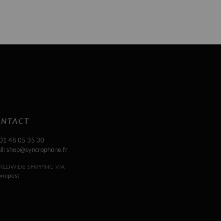
NTACT
 01 48 05 35 30
il: shop@syncrophone.fr
LDWIDE SHIPPING VIA
onopost