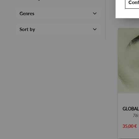
Conf
Genres
Sort by
GLOBA
76
35,00 €