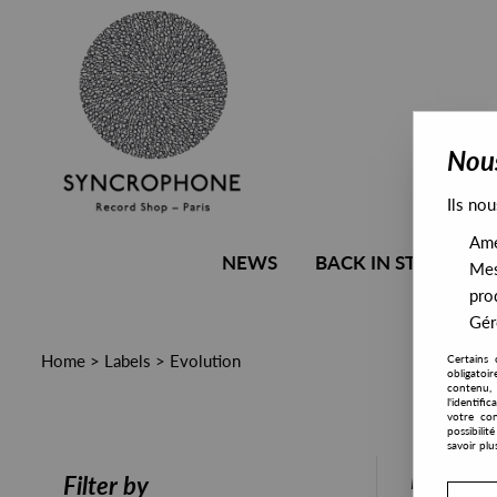
Nous
Ils nou
Amél
NEWS
BACK IN STOCK
Mes
pro
Gére
Home
>
Labels
>
Evolution
Certains 
obligatoi
contenu, 
l'identifi
votre con
possibili
savoir plu
PRESALE
Filter by