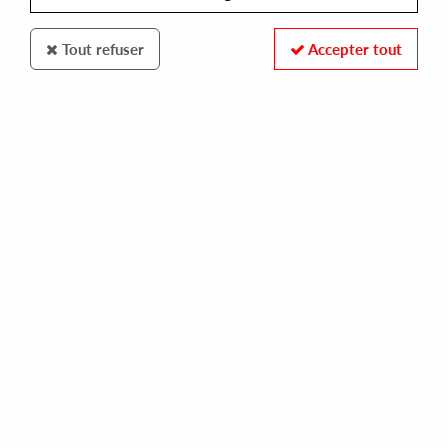
Tout refuser
Accepter tout
FORGET THE CLOCK
KYLE HALL
mpc dreams
18,00 €