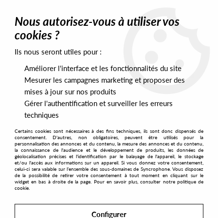
0
Nous autorisez-vous à utiliser vos
cookies ?
Ils nous seront utiles pour :
Home
>
Labels
>
Forget The Clock
Améliorer l'interface et les fonctionnalités du site
Forget The Clock
Mesurer les campagnes marketing et proposer des
mises à jour sur nos produits
Gérer l'authentification et surveiller les erreurs
SORT & FILTER
techniques
Certains cookies sont nécessaires à des fins techniques, ils sont donc dispensés de
PRESALES EXCLUSIVES
consentement. D'autres, non obligatoires, peuvent être utilisés pour la
personnalisation des annonces et du contenu, la mesure des annonces et du contenu,
la connaissance de l'audience et le développement de produits, les données de
géolocalisation précises et l'identification par le balayage de l'appareil, le stockage
2
et/ou l'accès aux informations sur un appareil. Si vous donnez votre consentement,
celui-ci sera valable sur l’ensemble des sous-domaines de Syncrophone. Vous disposez
de la possibilité de retirer votre consentement à tout moment en cliquant sur le
widget en bas à droite de la page. Pour en savoir plus, consulter notre politique de
cookie.
Configurer