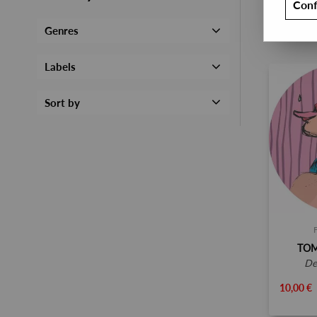
Conf
Genres
Labels
Sort by
TOM
d
10,00 €