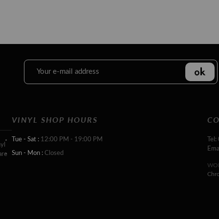
VINYL SHOP HOURS
CO
Tue - Sat :
12:00 PM - 19:00 PM
Tel:
yl
Ema
Sun - Mon :
Closed
are
WOR
Chr