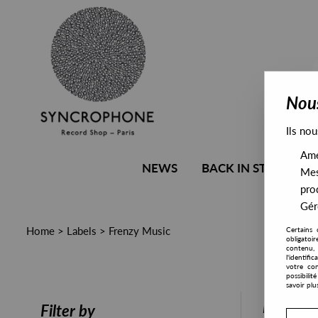
Nous
Ils nou
Amél
NEWS
BACK IN STOCK
Mes
pro
Gére
Home
>
Labels
>
Frenzy Music
Certains 
obligatoi
contenu, 
l'identifi
votre con
possibili
savoir plu
PRESALE
Filter by