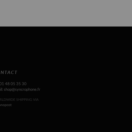
NTACT
 01 48 05 35 30
il: shop@syncrophone.fr
LDWIDE SHIPPING VIA
onopost