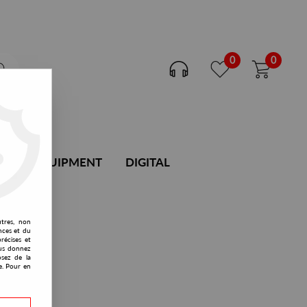
0
0
DJ EQUIPMENT
DIGITAL
utres, non
nces et du
récises et
vous donnez
osez de la
e. Pour en