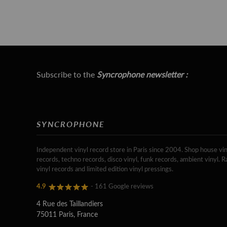
Subscribe to the
Syncrophone newsletter :
SYNCROPHONE
Independent vinyl record store in Paris since 2004. Shop house vin
records, techno records, disco vinyl, funk records, ambient vinyl. R
vinyl records and limited edition vinyl pressings.
4.9
- 161 Google reviews
4 Rue des Taillandiers
75011 Paris, France