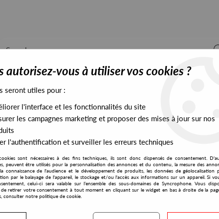
 autorisez-vous à utiliser vos cookies ?
s seront utiles pour :
iorer l'interface et les fonctionnalités du site
ALL STOCK
EXCLUSIVES
PRESALES EXCLUSIVES
urer les campagnes marketing et proposer des mises à jour sur nos
duits
r l'authentification et surveiller les erreurs techniques
cookies sont nécessaires à des fins techniques, ils sont donc dispensés de consentement. D'a
res, peuvent être utilisés pour la personnalisation des annonces et du contenu, la mesure des anno
la connaissance de l'audience et le développement de produits, les données de géolocalisation p
Frenzy Music
cation par le balayage de l'appareil, le stockage et/ou l'accès aux informations sur un appareil. Si 
sentement, celui-ci sera valable sur l’ensemble des sous-domaines de Syncrophone. Vous disp
té de retirer votre consentement à tout moment en cliquant sur le widget en bas à droite de la pag
s, consulter notre politique de cookie.
S EXCLUSIVES