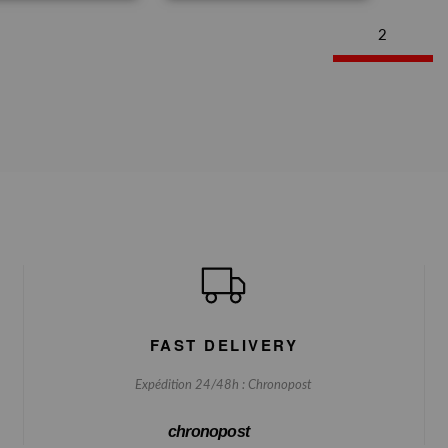
2
FAST DELIVERY
Expédition 24/48h : Chronopost
chronopost