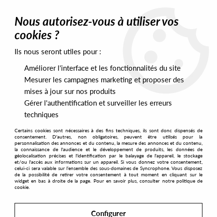
0
Nous autorisez-vous à utiliser vos
cookies ?
Ils nous seront utiles pour :
Home
>
Labels
>
Hypercolour
Améliorer l'interface et les fonctionnalités du site
Hypercolour
Mesurer les campagnes marketing et proposer des
mises à jour sur nos produits
Gérer l'authentification et surveiller les erreurs
SORT & FILTER
techniques
Certains cookies sont nécessaires à des fins techniques, ils sont donc dispensés de
PRESALES EXCLUSIVES
consentement. D'autres, non obligatoires, peuvent être utilisés pour la
personnalisation des annonces et du contenu, la mesure des annonces et du contenu,
la connaissance de l'audience et le développement de produits, les données de
géolocalisation précises et l'identification par le balayage de l'appareil, le stockage
2
et/ou l'accès aux informations sur un appareil. Si vous donnez votre consentement,
celui-ci sera valable sur l’ensemble des sous-domaines de Syncrophone. Vous disposez
de la possibilité de retirer votre consentement à tout moment en cliquant sur le
widget en bas à droite de la page. Pour en savoir plus, consulter notre politique de
cookie.
Configurer