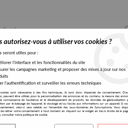
 autorisez-vous à utiliser vos cookies ?
s seront utiles pour :
iorer l'interface et les fonctionnalités du site
ALL STOCK
EXCLUSIVES
PRESALES EXCLUSIVES
urer les campagnes marketing et proposer des mises à jour sur nos
duits
r l'authentification et surveiller les erreurs techniques
cookies sont nécessaires à des fins techniques, ils sont donc dispensés de consentement. D'a
res, peuvent être utilisés pour la personnalisation des annonces et du contenu, la mesure des anno
la connaissance de l'audience et le développement de produits, les données de géolocalisation p
Italians Do It Better
cation par le balayage de l'appareil, le stockage et/ou l'accès aux informations sur un appareil. Si 
sentement, celui-ci sera valable sur l’ensemble des sous-domaines de Syncrophone. Vous disp
té de retirer votre consentement à tout moment en cliquant sur le widget en bas à droite de la pag
s, consulter notre politique de cookie.
S EXCLUSIVES