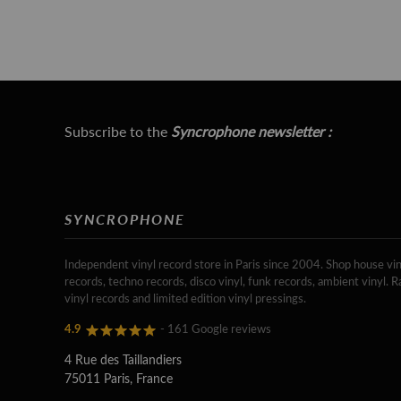
Subscribe to the
Syncrophone newsletter :
SYNCROPHONE
Independent vinyl record store in Paris since 2004. Shop house vin
records, techno records, disco vinyl, funk records, ambient vinyl. R
vinyl records and limited edition vinyl pressings.
4.9
- 161 Google reviews
4 Rue des Taillandiers
75011 Paris, France