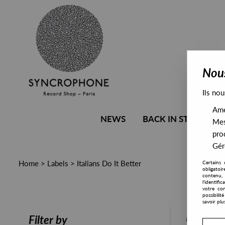
Nous
Ils nou
Amél
NEWS
BACK IN STOCK
Mes
pro
Gére
Home
>
Labels
>
Italians Do It Better
Certains 
obligatoi
contenu, 
l'identifi
votre con
possibili
savoir plu
PRESALE
Filter by