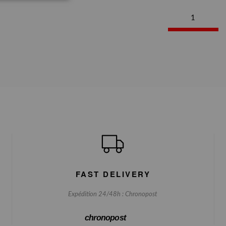
1
FAST DELIVERY
Expédition 24/48h : Chronopost
chronopost