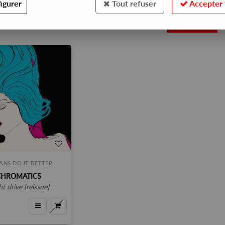
igurer
Tout refuser
Accepter 
1
IANS DO IT BETTER
CHROMATICS
ght drive [reissue]