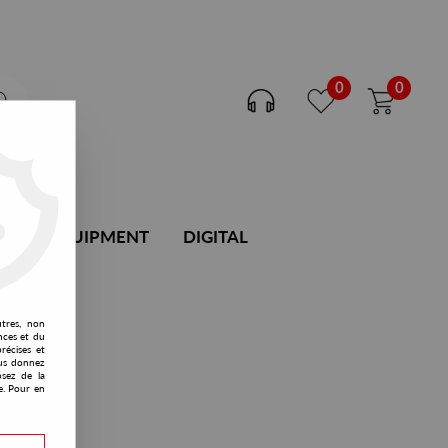
0
0
DJ EQUIPMENT
DIGITAL
utres, non
nces et du
récises et
vous donnez
osez de la
e. Pour en