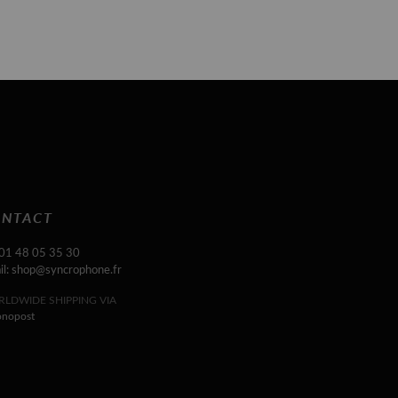
NTACT
 01 48 05 35 30
il: shop@syncrophone.fr
LDWIDE SHIPPING VIA
onopost