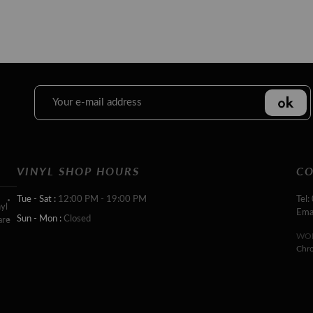
VINYL SHOP HOURS
CO
Tue - Sat :
12:00 PM - 19:00 PM
Tel:
yl
Ema
Sun - Mon :
Closed
are
WOR
Chr