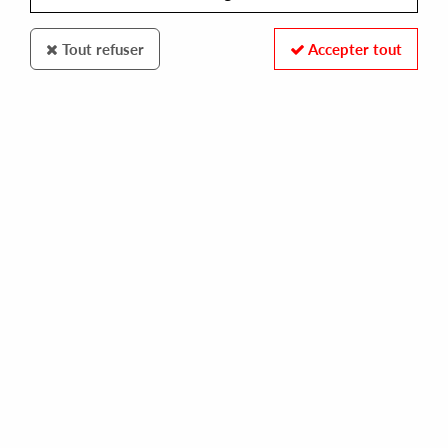
Tout refuser
Accepter tout
K.S.R
KAISER
mystery of emptiness (regis & sleeparchive remixes)
12,00 €