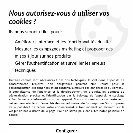
0
Nous autorisez-vous à utiliser vos
cookies ?
Ils nous seront utiles pour :
Home
>
Labels
>
K S R
Améliorer l'interface et les fonctionnalités du site
K S R
Mesurer les campagnes marketing et proposer des
mises à jour sur nos produits
Gérer l'authentification et surveiller les erreurs
SORT & FILTER
techniques
Certains cookies sont nécessaires à des fins techniques, ils sont donc dispensés de
PRESALES EXCLUSIVES
consentement. D'autres, non obligatoires, peuvent être utilisés pour la
personnalisation des annonces et du contenu, la mesure des annonces et du contenu,
la connaissance de l'audience et le développement de produits, les données de
géolocalisation précises et l'identification par le balayage de l'appareil, le stockage
1
et/ou l'accès aux informations sur un appareil. Si vous donnez votre consentement,
celui-ci sera valable sur l’ensemble des sous-domaines de Syncrophone. Vous disposez
de la possibilité de retirer votre consentement à tout moment en cliquant sur le
widget en bas à droite de la page. Pour en savoir plus, consulter notre politique de
cookie.
Configurer