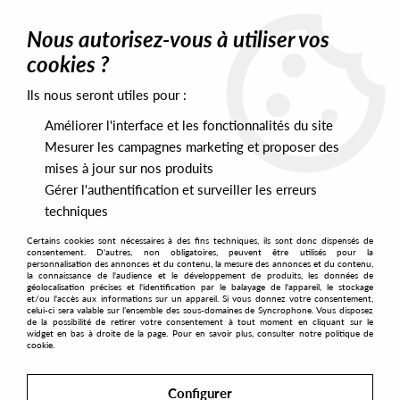
0
Nous autorisez-vous à utiliser vos
cookies ?
Ils nous seront utiles pour :
Home
>
Labels
>
K7 Records
Améliorer l'interface et les fonctionnalités du site
K7 Records
Mesurer les campagnes marketing et proposer des
mises à jour sur nos produits
Gérer l'authentification et surveiller les erreurs
SORT & FILTER
techniques
Certains cookies sont nécessaires à des fins techniques, ils sont donc dispensés de
PRESALES EXCLUSIVES
consentement. D'autres, non obligatoires, peuvent être utilisés pour la
personnalisation des annonces et du contenu, la mesure des annonces et du contenu,
la connaissance de l'audience et le développement de produits, les données de
géolocalisation précises et l'identification par le balayage de l'appareil, le stockage
5
et/ou l'accès aux informations sur un appareil. Si vous donnez votre consentement,
celui-ci sera valable sur l’ensemble des sous-domaines de Syncrophone. Vous disposez
de la possibilité de retirer votre consentement à tout moment en cliquant sur le
widget en bas à droite de la page. Pour en savoir plus, consulter notre politique de
cookie.
Configurer