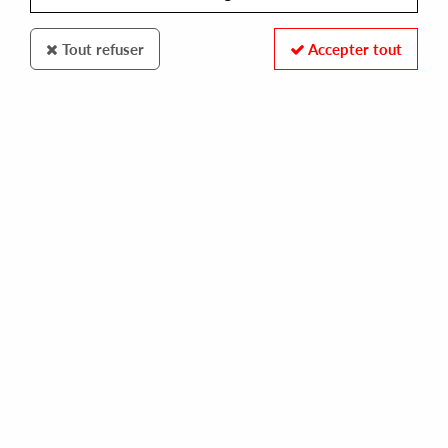
Tout refuser
Accepter tout
K7 RECORDS
TOSCA
suzuki (reissue)
35,00 €